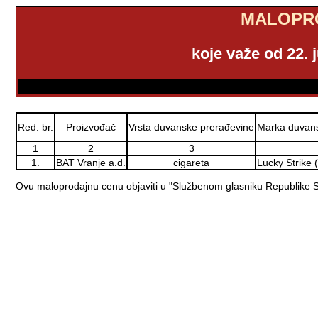
MALOPRO
koje važe od 22. 
Red. br.
Proizvođač
Vrsta duvanske prerađevine
Marka duvans
1
2
3
1.
BAT Vranje a.d.
cigareta
Lucky Strike 
Ovu maloprodajnu cenu objaviti u "Službenom glasniku Republike Sr