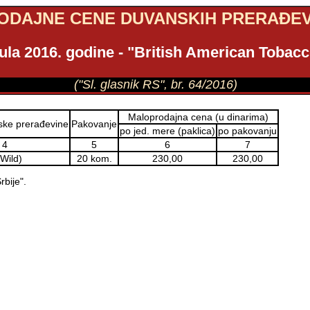
DAJNE CENE DUVANSKIH PRERAĐEV
jula 2016. godine - "British American Tobacc
("Sl. glasnik RS", br. 64/2016)
Maloprodajna cena (u dinarima)
ke prerađevine
Pakovanje
po jed. mere (paklica)
po pakovanju
4
5
6
7
(Wild)
20 kom.
230,00
230,00
bije".