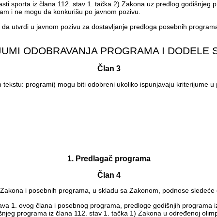
oblasti sporta iz člana 112. stav 1. tačka 2) Zakona uz predlog godišnj
ram i ne mogu da konkurišu po javnom pozivu.
ože da utvrdi u javnom pozivu za dostavljanje predloga posebnih progr
RIJUMI ODOBRAVANJA PROGRAMA I DODELE 
Član 3
m tekstu: programi) mogu biti odobreni ukoliko ispunjavaju kriterijume u
1. Predlagač programa
Član 4
i 8) Zakona i posebnih programa, u skladu sa Zakonom, podnose sledeće 
stava 1. ovog člana i posebnog programa, predloge godišnjih programa 
šnjeg programa iz člana 112. stav 1. tačka 1) Zakona u određenoj olimpij