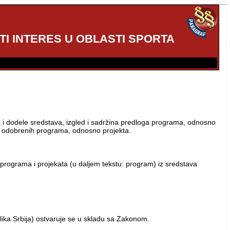
I INTERES U OBLASTI SPORTA
ta i dodele sredstava, izgled i sadržina predloga programa, odnosno
ije odobrenih programa, odnosno projekta.
je programa i projekata (u daljem tekstu: program) iz sredstava
ublika Srbija) ostvaruje se u skladu sa Zakonom.