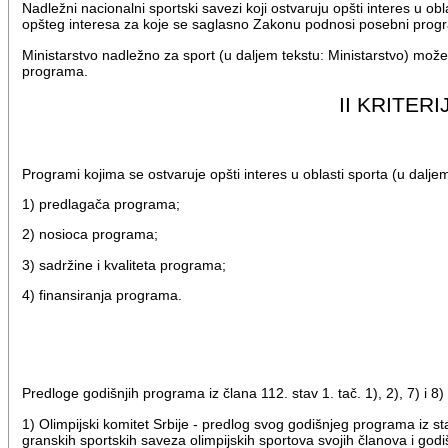
Nadležni nacionalni sportski savezi koji ostvaruju opšti interes u 
opšteg interesa za koje se saglasno Zakonu podnosi posebni prog
Ministarstvo nadležno za sport (u daljem tekstu: Ministarstvo) m
programa.
II KRITE
Programi kojima se ostvaruje opšti interes u oblasti sporta (u dalje
1) predlagača programa;
2) nosioca programa;
3) sadržine i kvaliteta programa;
4) finansiranja programa.
Predloge godišnjih programa iz člana 112. stav 1. tač. 1), 2), 7) 
1) Olimpijski komitet Srbije - predlog svog godišnjeg programa iz 
granskih sportskih saveza olimpijskih sportova svojih članova i godi