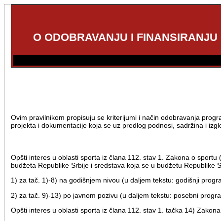
O ODOBRAVANJU I FINANSIRANJU
Ovim pravilnikom propisuju se kriterijumi i način odobravanja progr
projekta i dokumentacije koja se uz predlog podnosi, sadržina i izgl
Opšti interes u oblasti sporta iz člana 112. stav 1. Zakona o sportu 
budžeta Republike Srbije i sredstava koja se u budžetu Republike S
1) za tač. 1)-8) na godišnjem nivou (u daljem tekstu: godišnji progr
2) za tač. 9)-13) po javnom pozivu (u daljem tekstu: posebni progr
Opšti interes u oblasti sporta iz člana 112. stav 1. tačka 14) Zakona