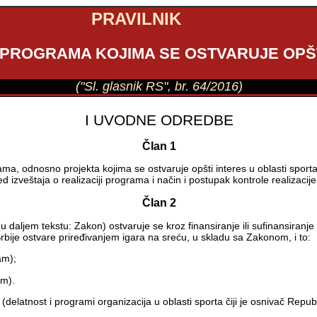
PRAVILNIK
 PROGRAMA KOJIMA SE OSTVARUJE OPŠT
("Sl. glasnik RS", br. 64/2016)
I UVODNE ODREDBE
Član 1
ama, odnosno projekta kojima se ostvaruje opšti interes u oblasti spor
ed izveštaja o realizaciji programa i način i postupak kontrole realizac
Član 2
(u daljem tekstu: Zakon) ostvaruje se kroz finansiranje ili sufinansiran
rbije ostvare priređivanjem igara na sreću, u skladu sa Zakonom, i to:
am);
am).
 (delatnost i programi organizacija u oblasti sporta čiji je osnivač Rep