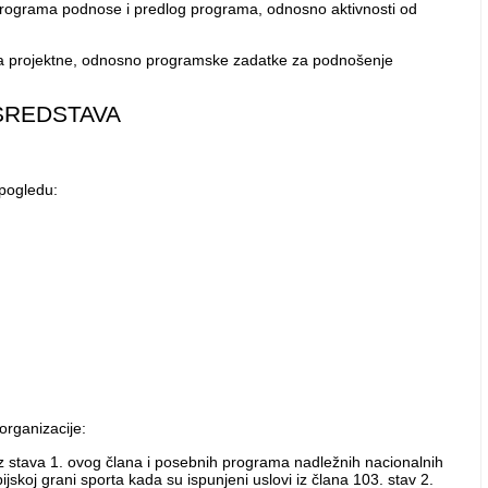
eg programa podnose i predlog programa, odnosno aktivnosti od
ama projektne, odnosno programske zadatke za podnošenje
SREDSTAVA
 pogledu:
organizacije:
iz stava 1. ovog člana i posebnih programa nadležnih nacionalnih
skoj grani sporta kada su ispunjeni uslovi iz člana 103. stav 2.