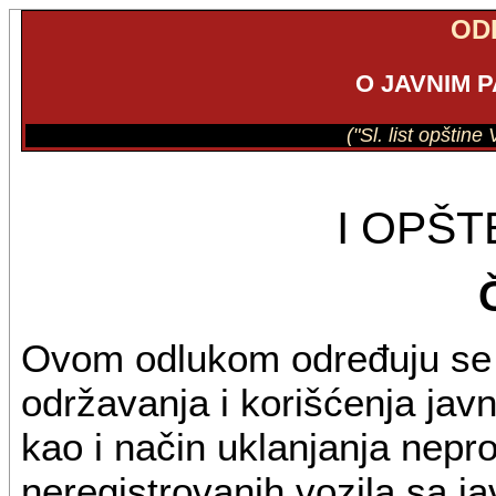
OD
O JAVNIM 
("Sl. list opštine
I OPŠ
Ovom odlukom određuju se u
održavanja i korišćenja javn
kao i način uklanjanja nepro
neregistrovanih vozila sa ja