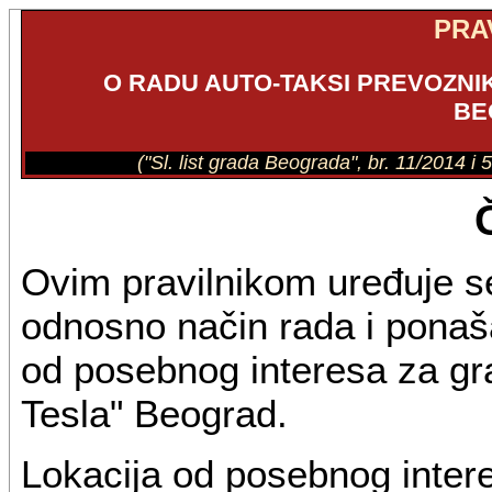
PRA
O RADU AUTO-TAKSI PREVOZNI
BE
("Sl. list grada Beograda", br. 11/2014 i
Ovim pravilnikom uređuje se
odnosno način rada i ponaša
od posebnog interesa za gr
Tesla" Beograd.
Lokacija od posebnog inter