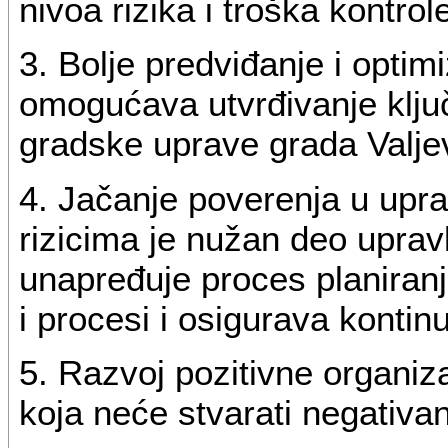
nivoa rizika i troška kontrol
3. Bolje predviđanje i optim
omogućava utvrđivanje ključ
gradske uprave grada Valje
4. Jačanje poverenja u uprav
rizicima je nužan deo uprav
unapređuje proces planiranja,
i procesi i osigurava kontin
5. Razvoj pozitivne organiza
koja neće stvarati negativa