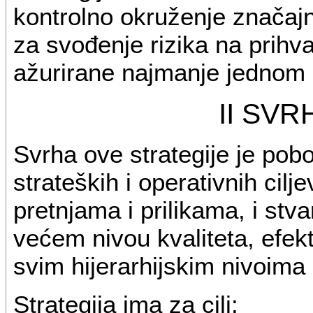
kontrolno okruženje značajni
za svođenje rizika na prihvat
ažurirane najmanje jednom 
II SVR
Svrha ove strategije je pobo
strateških i operativnih cilj
pretnjama i prilikama, i stv
većem nivou kvaliteta, efekt
svim hijerarhijskim nivoim
Strategija ima za cilj: