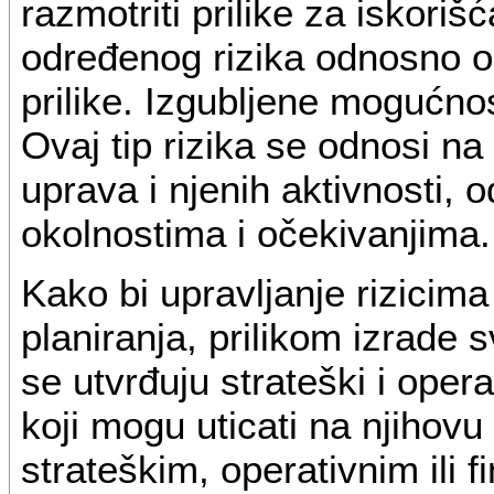
razmotriti prilike za iskori
određenog rizika odnosno ok
prilike. Izgubljene mogućno
Ovaj tip rizika se odnosi na
uprava i njenih aktivnosti,
okolnostima i očekivanjima.
Kako bi upravljanje rizicim
planiranja, prilikom izrade
se utvrđuju strateški i operat
koji mogu uticati na njihovu 
strateškim, operativnim ili 