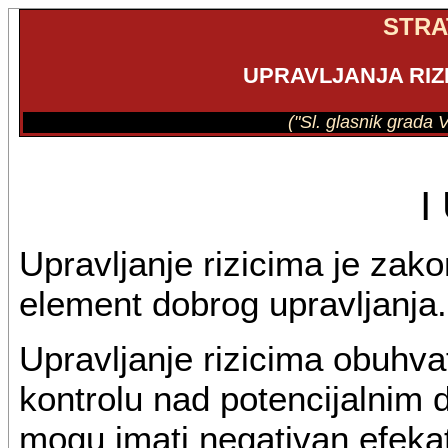
STRA
UPRAVLJANJA RIZ
("Sl. glasnik grada 
I
Upravljanje rizicima je zak
element dobrog upravljanja.
Upravljanje rizicima obuhvat
kontrolu nad potencijalnim 
mogu imati negativan efekat