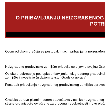
O PRIBAVLJANJU NEIZGRAĐENOG 
POTR
Ovom odlukom uređuju se postupak i način pribavljanja neizgrađe
Neizgrađeno građevinsko zemljište pribavlja se u javnu svojinu G
Odluku o pokretanju postupka pribavljanja neizgrađenog građevin
zemljište i investicije (u daljem tekstu: Gradska uprava).
Postupak pribavljanja neizgrađenog građevinskog zemljišta sprovo
Gradska uprava pisanim putem obaveštava vlasnika neizgrađenog gr
strane organizacije ovlašćene za procenu nepokretnosti i roku pla