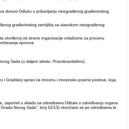
rava donosi Odluku o pribavljanju neizgrađenog građevinskog
ađenog građevinskog zemljišta sa vlasnikom neizgrađenog
šta utvrđenoj od strane organizacije ovlašćene za procenu
 rešavanja sporova.
ovog Sada (u daljem tekstu: Pravobranilaštvo).
 i Gradskoj upravi za imovinu i imovinsko-pravne poslove, koja
ne, započeti u skladu sa odredbama Odluke o određivanju organa
st Grada Novog Sada", broj 52/13) okončaće se po odredbama te