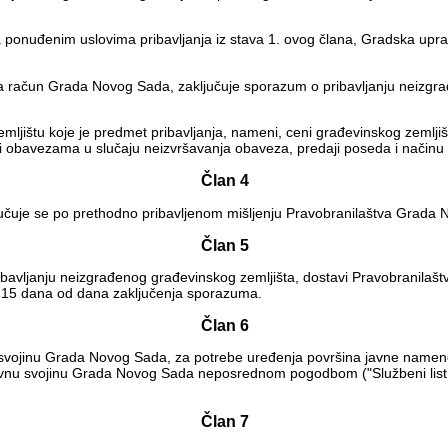
a ponuđenim uslovima pribavljanja iz stava 1. ovog člana, Gradska up
za račun Grada Novog Sada, zaključuje sporazum o pribavljanju neizgr
ljištu koje je predmet pribavljanja, nameni, ceni građevinskog zemlji
 i obavezama u slučaju neizvršavanja obaveza, predaji poseda i načinu
Član 4
čuje se po prethodno pribavljenom mišljenju Pravobranilaštva Grada N
Član 5
vljanju neizgrađenog građevinskog zemljišta, dostavi Pravobranilaštvu
 od 15 dana od dana zaključenja sporazuma.
Član 6
u svojinu Grada Novog Sada, za potrebe uređenja površina javne name
u javnu svojinu Grada Novog Sada neposrednom pogodbom ("Službeni li
Član 7