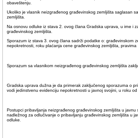
obaveštenju.
Ukoliko je vlasnik neizgrađenog građevinskog zemljišta saglasan s
zemljišta.
Na osnovu odluke iz stava 2. ovog člana Gradska uprava, u ime i 
građevinskog zemljišta.
Sporazum iz stava 3. ovog člana sadrži podatke o: građevinskom zem
nepokretnosti, roku plaćanja cene građevinskog zemljišta, pravima
Sporazum sa vlasnikom neizgrađenog građevinskog zemljišta zaklju
Gradska uprava dužna je da primerak zaključenog sporazuma o priba
vodi jedinstvenu evidenciju nepokretnosti u javnoj svojini, u roku
Postupci pribavljanja neizgrađenog građevinskog zemljišta u javn
nadležnog za odlučivanje o pribavljanju građevinskog zemljišta 
odluke.