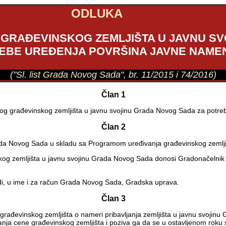
ODLUKA
GRAĐEVINSKOG ZEMLJIŠTA U JAVNU S
EBE UREĐENJA POVRŠINA JAVNE NAME
("Sl. list Grada Novog Sada", br. 11/2015 i 74/2016)
Član 1
nog građevinskog zemljišta u javnu svojinu Grada Novog Sada za potr
Član 2
rada Novog Sada u skladu sa Programom uređivanja građevinskog zemlji
skog zemljišta u javnu svojinu Grada Novog Sada donosi Gradonačeln
di, u ime i za račun Grada Novog Sada, Gradska uprava.
Član 3
ađevinskog zemljišta o nameri pribavljanja zemljišta u javnu svojinu 
ćanja cene građevinskog zemljišta i poziva ga da se u ostavljenom rok