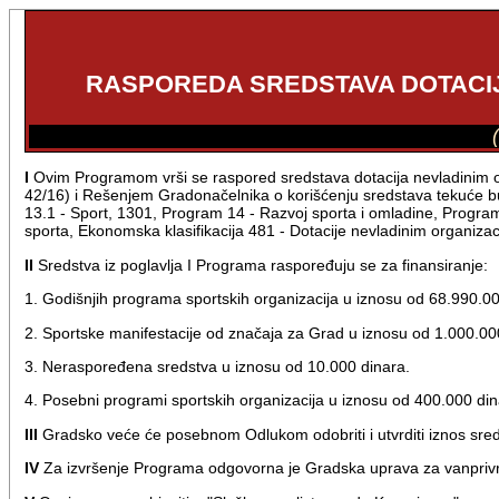
RASPOREDA SREDSTAVA DOTACIJA
I
Ovim Programom vrši se raspored sredstava dotacija nevladinim o
42/16) i Rešenjem Gradonačelnika o korišćenju sredstava tekuće b
13.1 - Sport, 1301, Program 14 - Razvoj sporta i omladine, Program
sporta, Ekonomska klasifikacija 481 - Dotacije nevladinim organiza
II
Sredstva iz poglavlja I Programa raspoređuju se za finansiranje:
1. Godišnjih programa sportskih organizacija u iznosu od 68.990.0
2. Sportske manifestacije od značaja za Grad u iznosu od 1.000.00
3. Neraspoređena sredstva u iznosu od 10.000 dinara.
4. Posebni programi sportskih organizacija u iznosu od 400.000 din
III
Gradsko veće će posebnom Odlukom odobriti i utvrditi iznos sred
IV
Za izvršenje Programa odgovorna je Gradska uprava za vanprivr