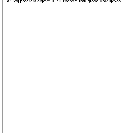
V
Ovaj program objaviti u "Službenom listu grada Kragujevca".