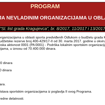
PROGRAM
 NEVLADINIM ORGANIZACIJAMA U OBLAS
("Sl. list grada Kragujevca", br. 8/2017, 11/2017 i 13/2017
rganizacijama u oblasti sporta predviđenih Odlukom o budžetu grada Kr
udžetske rezerve broj 400-429/17-II od 30. marta 2017. godine u okvir
ska aktivnost 0001 (PA 0001) - Podrška lokalnim sportskim organizacij
cijama, u iznosu od 70.400.000 dinara.
00 dinara
0 dinara
ara.
stava sportskim organizacijama iz poglavlja II ovog Programa.
edne delatnosti.