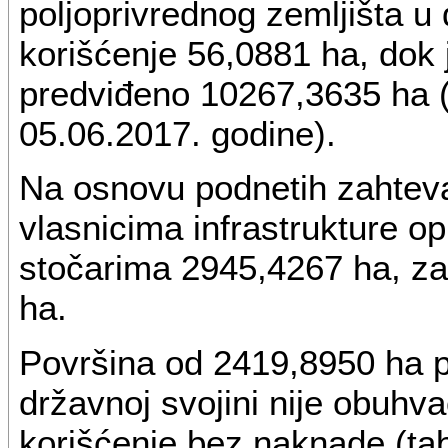
poljoprivrednog zemljišta u 
korišćenje 56,0881 ha, dok
predviđeno 10267,3635 ha 
05.06.2017. godine).
Na osnovu podnetih zahteva
vlasnicima infrastrukture o
stočarima 2945,4267 ha, za
ha.
Površina od 2419,8950 ha p
državnoj svojini nije obuh
korišćenje bez naknade (ta