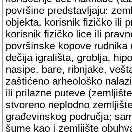
površine predstavljaju: zeml
objekta, korisnik fizičko ili 
korisnik fizičko lice ili prav
površinske kopove rudnika (
dečija igrališta, groblja, hi
nasipe, bare, ribnjake, vešta
zaštićeno arheološko nalazi
ili prilazne puteve (zemljiš
stvoreno neplodno zemljište
građevinskog područja; samon
šume kao i zemljište obuhva