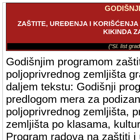
GODIŠNJ
ZAŠTITE, UREĐENJA I KORIŠĆENJ
KIKINDA Z
("Sl. list gr
Godišnjim programom zaštite
poljoprivrednog zemljišta g
daljem tekstu: Godišnji pro
predlogom mera za podizanje
poljoprivrednog zemljišta, 
zemljišta po klasama, kultur
Program radova na zaštiti i