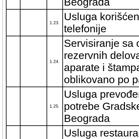
Beograda
Usluga korišćen
1.23.
telefonije
Servisiranje sa
rezervnih delova
1.24.
aparate i štamp
oblikovano po p
Usluga prevođen
potrebe Gradsk
1.25.
Beograda
Usluga restaura