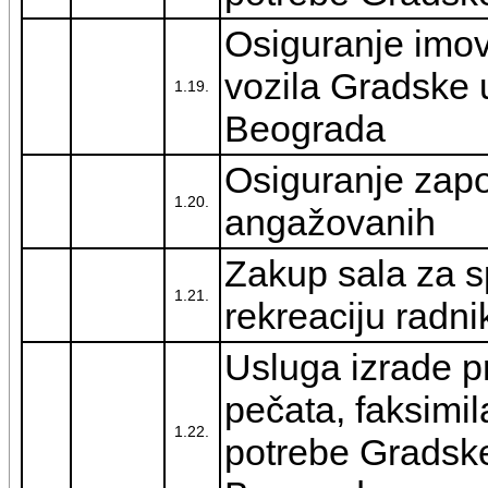
Osiguranje imov
vozila Gradske 
1.19.
Beograda
Osiguranje zapo
1.20.
angažovanih
Zakup sala za sp
1.21.
rekreaciju radn
Usluga izrade pr
pečata, faksimil
1.22.
potrebe Gradsk