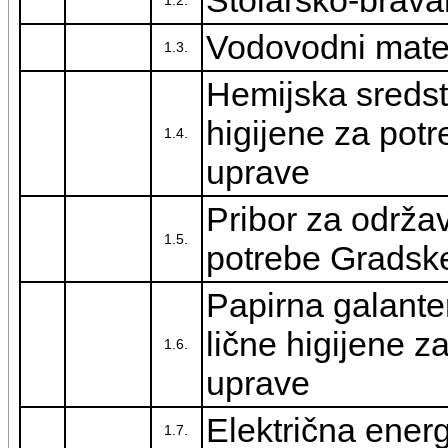
Stolarsko-bravar
1.2.
Vodovodni mater
1.3.
Hemijska sredst
higijene za pot
1.4.
uprave
Pribor za održa
1.5.
potrebe Gradsk
Papirna galante
lične higijene 
1.6.
uprave
Električna energ
1.7.