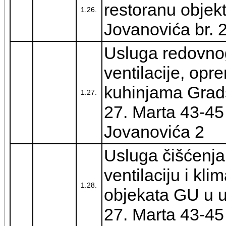
restoranu objek
1.26.
Jovanovića br. 
Usluga redovno
ventilacije, opr
kuhinjama Grads
1.27.
27. Marta 43-45
Jovanovića 2
Usluga čišćenja
ventilaciju i kli
1.28.
objekata GU u ul
27. Marta 43-45