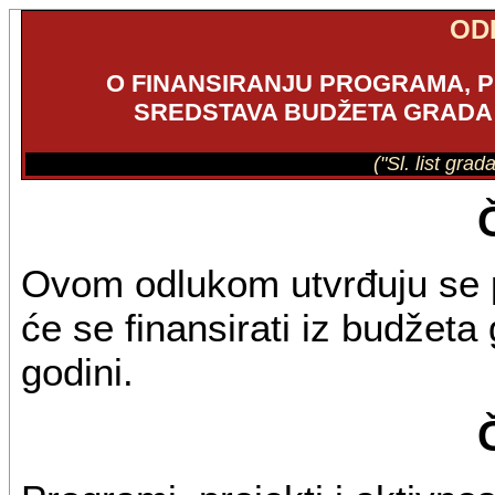
OD
O FINANSIRANJU PROGRAMA, P
SREDSTAVA BUDŽETA GRADA B
("Sl. list gra
Ovom odlukom utvrđuju se pro
će se finansirati iz budžet
godini.