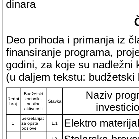
dinara
Deo prihoda i primanja iz čl
finansiranje programa, proje
godini, za koje su nadležni
(u daljem tekstu: budžetski ko
Naziv progr
Budžetski
Redni
korisnik -
Stavka
broj
nosilac
investici
aktivnosti
Sekretarijat
Elektro materija
1
za opšte
1.1
poslove