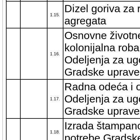
Dizel goriva za r
1.15.
agregata
Osnovne životne
kolonijalna roba
1.16.
Odeljenja za ugo
Gradske uprave
Radna odeća i 
Odeljenja za ugo
1.17.
Gradske uprave
Izrada štampano
1.18.
potrebe Gradsk