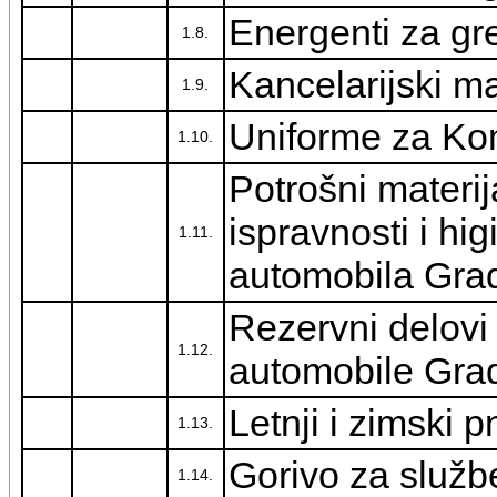
Energenti za gr
1.8.
Kancelarijski ma
1.9.
Uniforme za Kom
1.10.
Potrošni materij
ispravnosti i hi
1.11.
automobila Gra
Rezervni delovi
1.12.
automobile Gra
Letnji i zimski 
1.13.
Gorivo za služb
1.14.