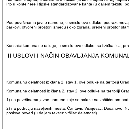
i to u kontejnere i tipske standardizovane kante (u daljem tekstu: p
Pod površinama javne namene, u smislu ove odluke, podrazumevaju se 
parkovi, otvoreni prostori između i oko zgrada, uređeni prostor stam
Korisnici komunalne usluge, u smislu ove odluke, su fizička lica, pra
II USLOVI I NAČIN OBAVLJANJA KOMU
Komunalnu delatnost iz člana 2. stav 1. ove odluke na teritoriji G
Komunalne delatnosti iz člana 2. stav 2. ove odluke na teritoriji G
1) na površinama javne namene koje se nalaze na zaštićenom područ
2) na području naseljenih mesta: Čantavir, Višnjevac, Dušanovo, No
poslova poveri (u daljem tekstu: vršilac delatnosti).