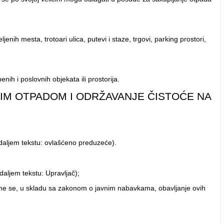
h mesta, trotoari ulica, putevi i staze, trgovi, parking prostori,
nih i poslovnih objekata ili prostorija.
NIM OTPADOM I ODRŽAVANJE ČISTOĆE NA
 daljem tekstu: ovlašćeno preduzeće).
aljem tekstu: Upravljač);
 kome se, u skladu sa zakonom o javnim nabavkama, obavljanje ovih