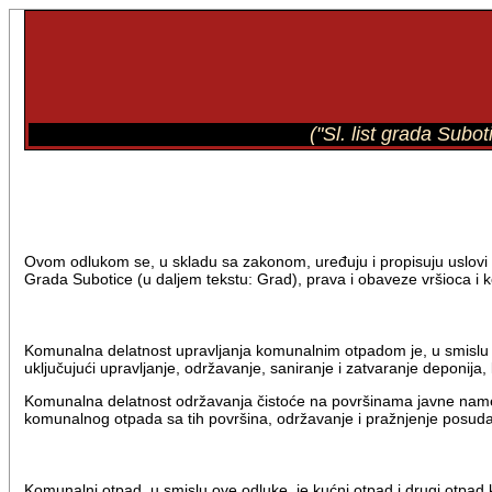
("Sl. list grada Subo
Ovom odlukom se, u skladu sa zakonom, uređuju i propisuju uslovi 
Grada Subotice (u daljem tekstu: Grad), prava i obaveze vršioca i 
Komunalna delatnost upravljanja komunalnim otpadom je, u smislu 
uključujući upravljanje, održavanje, saniranje i zatvaranje deponija, 
Komunalna delatnost održavanja čistoće na površinama javne namene 
komunalnog otpada sa tih površina, održavanje i pražnjenje posu
Komunalni otpad, u smislu ove odluke, je kućni otpad i drugi otpad k