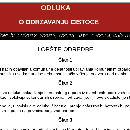
ODLUKA
O ODRŽAVANJU ČISTOĆE
tice", br. 56/2012, 2/2013, 7/2013 - ispr., 12/2014, 45/20
I OPŠTE ODREDBE
Član 1
i način obavljanja komunalne delatnosti upravljanja komunalnim otpado
korisnika ove komunalne delatnosti i način vršenja nadzora nad njenim 
Član 2
ove odluke, sakupljanje komunalnog otpada iz stambenih, poslovnih i d
kao i selekcija sekundarnih sirovina i održavanje, njihovo skladištenje i 
je, u smislu ove odluke, čišćenje i pranje asfaltiranih, betonskih, po
da za otpatke na površinama javne namene.
Član 3
oji je zbog svoje prirode ili sastava sličan otpadu iz domaćinstva, a ko