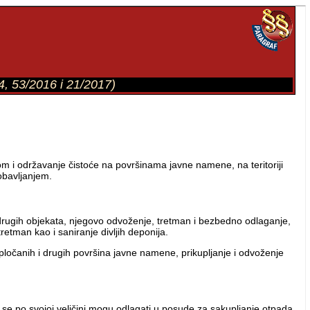
14, 53/2016 i 21/2017)
m i održavanje čistoće na površinama javne namene, na teritoriji
obavljanjem.
rugih objekata, njegovo odvoženje, tretman i bezbedno odlaganje,
tretman kao i saniranje divljih deponija.
pločanih i drugih površina javne namene, prikupljanje i odvoženje
ji se po svojoj veličini mogu odlagati u posude za sakupljanje otpada