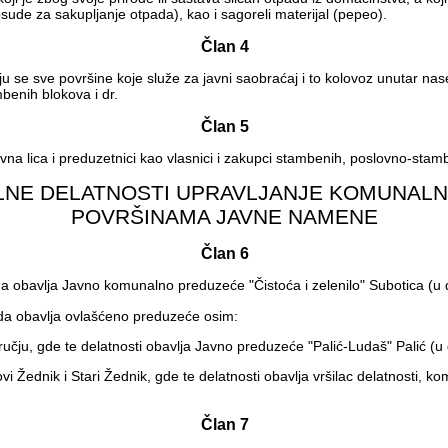
osude za sakupljanje otpada), kao i sagoreli materijal (pepeo).
Član 4
sve površine koje služe za javni saobraćaj i to kolovoz unutar naseljeni
benih blokova i dr.
Član 5
vna lica i preduzetnici kao vlasnici i zakupci stambenih, poslovno-stambe
NALNE DELATNOSTI UPRAVLJANJE KOMUNAL
POVRŠINAMA JAVNE NAMENE
Član 6
rada obavlja Javno komunalno preduzeće "Čistoća i zelenilo" Subotica (u
rada obavlja ovlašćeno preduzeće osim:
ju, gde te delatnosti obavlja Javno preduzeće "Palić-Ludaš" Palić (u d
vi Žednik i Stari Žednik, gde te delatnosti obavlja vršilac delatnosti,
Član 7