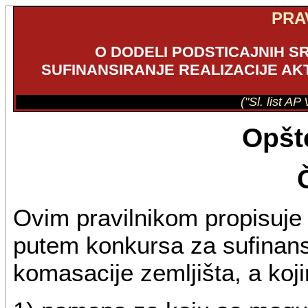
PRA
O DODELI PODSTICAJNIH 
SUFINANSIRANJE REALIZACIJE A
("Sl. list AP
Opšt
Ovim pravilnikom propisuje 
putem konkursa za sufinans
komasacije zemljišta, a koji