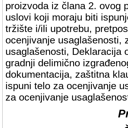
proizvoda iz člana 2. ovog pr
uslovi koji moraju biti ispun
tržište i/ili upotrebu, pret
ocenjivanje usaglašenosti, 
usaglašenosti, Deklaracija o
gradnji delimično izgrađenog
dokumentacija, zaštitna kla
ispuni telo za ocenjivanje 
za ocenjivanje usaglašenost
P