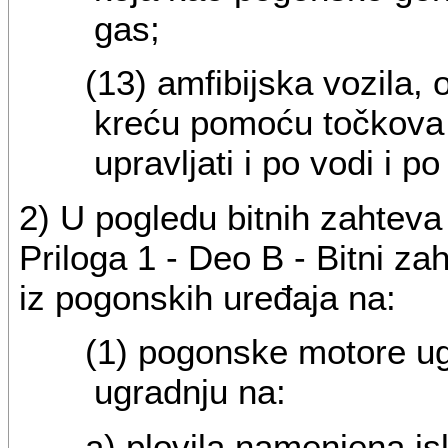
gas;
(13) amfibijska vozila,
kreću pomoću točkova i
upravljati i po vodi i p
2) U pogledu bitnih zahteva
Priloga 1 - Deo B - Bitni za
iz pogonskih uređaja
na:
(1) pogonske motore ug
ugradnju na:
a) plovila namenjena isk