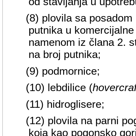
od stavljanja u upotrebu
(8) plovila sa posado
putnika u komercijalne 
namenom iz člana 2. st
na broj putnika;
(9) podmornice;
(10) lebdilice (
hovercraf
(11) hidroglisere;
(12) plovila na parni p
koja kao pogonsko goriv