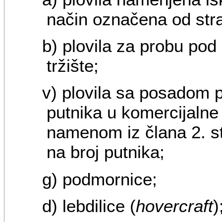
način označena od str
b) plovila za probu pod
tržište;
v) plovila sa posadom
putnika u komercijalne 
namenom iz člana 2. st
na broj putnika;
g) podmornice;
d) lebdilice (
hovercraft
)