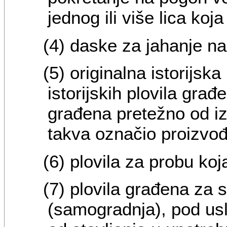
jednog ili više lica koja
(4) daske za jahanje na
(5) originalna istorijska
istorijskih plovila gra
građena pretežno od izv
takva označio proizvo
(6) plovila za probu koja
(7) plovila građena za 
(samogradnja), pod us