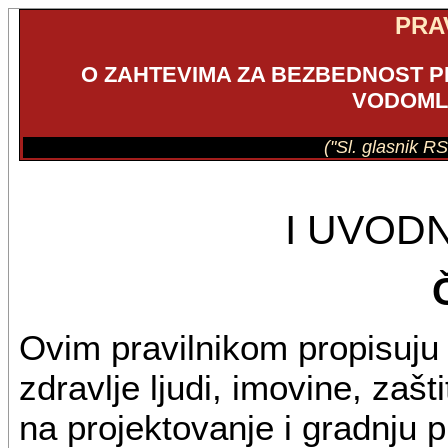
PRA
O ZAHTEVIMA ZA BEZBEDNOST PL
VODOML
("Sl. glasnik RS
I UVOD
Ovim pravilnikom propisuju 
zdravlje ljudi, imovine, zaš
na projektovanje i gradnju pl