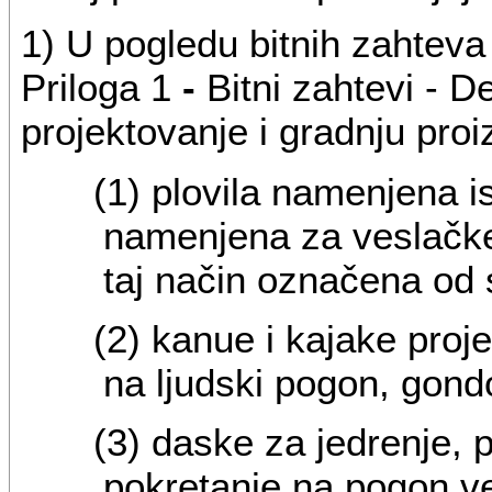
1) U pogledu bitnih zahteva 
Priloga 1
-
Bitni zahtevi - De
projektovanje i gradnju proi
(1) plovila namenjena is
namenjena za veslačke 
taj način označena od 
(2) kanue i kajake proj
na ljudski pogon, gondo
(3) daske za jedrenje, 
pokretanje na pogon ve