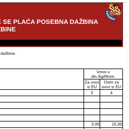
E SE PLAĆA POSEBNA DAŽBINA
ŽBINE
 dažbine.
Iznos u
din./kg/l/kom.
Za uvoz
Osim za
iz EU
uvoz iz EU
3
4
3,00
15,00