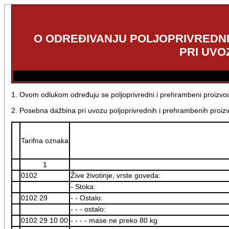
O ODREĐIVANJU POLJOPRIVREDNI
PRI UVO
1. Ovom odlukom određuju se poljoprivredni i prehrambeni proizvod
2. Posebna dažbina pri uvozu poljoprivrednih i prehrambenih proizvo
Tarifna oznaka
1
0102
Žive životinje, vrste goveda:
- Stoka:
0102 29
- - Ostalo:
- - - ostalo:
0102 29 10 00
- - - - mase ne preko 80 kg