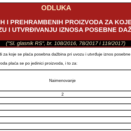
ODLUKA
H I PREHRAMBENIH PROIZVODA ZA KOJ
ZU I UTVRĐIVANJU IZNOSA POSEBNE DA
("Sl. glasnik RS", br. 108/2016, 78/2017 i 119/2017)
i za koje se plaća posebna dažbina pri uvozu i utvrđuje iznos posebne
da plaća se po jedinici proizvoda, i to za:
Naimenovanje
2