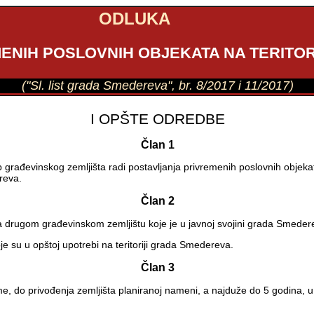
ODLUKA
ENIH POSLOVNIH OBJEKATA NA TERITO
("Sl. list grada Smedereva", br. 8/2017 i 11/2017)
I OPŠTE ODREDBE
Član 1
ađevinskog zemljišta radi postavljanja privremenih poslovnih objekata, 
reva.
Član 2
na drugom građevinskom zemljištu koje je u javnoj svojini grada Smeder
 su u opštoj upotrebi na teritoriji grada Smedereva.
Član 3
me, do privođenja zemljišta planiranoj nameni, a najduže do 5 godina,