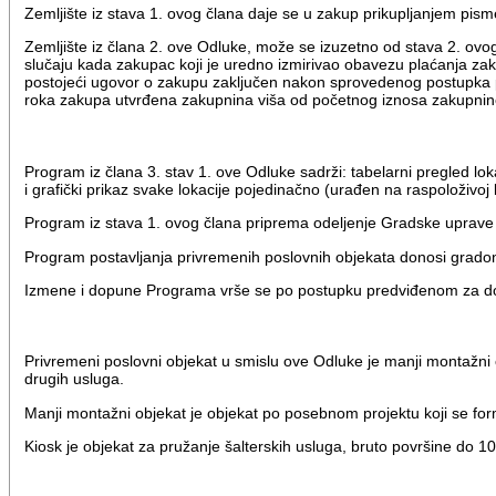
Zemljište iz stava 1. ovog člana daje se u zakup prikupljanjem pis
Zemljište iz člana 2. ove Odluke, može se izuzetno od stava 2. ov
slučaju kada zakupac koji je uredno izmirivao obavezu plaćanja zak
postojeći ugovor o zakupu zaključen nakon sprovedenog postupka p
roka zakupa utvrđena zakupnina viša od početnog iznosa zakupnine 
Program iz člana 3. stav 1. ove Odluke sadrži: tabelarni pregled lok
i grafički prikaz svake lokacije pojedinačno (urađen na raspoloživoj
Program iz stava 1. ovog člana priprema odeljenje Gradske upr
Program postavljanja privremenih poslovnih objekata donosi gradon
Izmene i dopune Programa vrše se po postupku predviđenom za 
Privremeni poslovni objekat u smislu ove Odluke je manji montažni o
drugih usluga.
Manji montažni objekat je objekat po posebnom projektu koji se fo
Kiosk je objekat za pružanje šalterskih usluga, bruto površine do 1