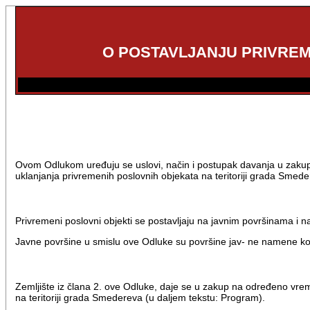
O POSTAVLJANJU PRIVREM
Ovom Odlukom uređuju se uslovi, način i postupak davanja u zakup gr
uklanjanja privremenih poslovnih objekata na teritoriji grada Smede
Privremeni poslovni objekti se postavljaju na javnim površinama i 
Javne površine u smislu ove Odluke su površine jav- ne namene koje
Zemljište iz člana 2. ove Odluke, daje se u zakup na određeno vre
na teritoriji grada Smedereva (u daljem tekstu: Program).