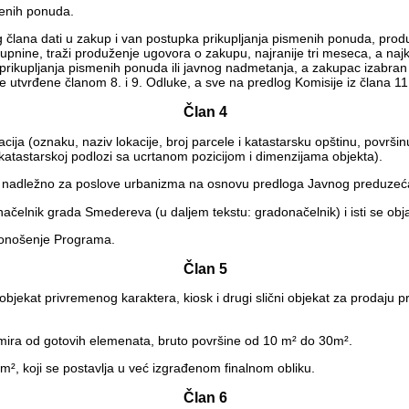
menih ponuda.
og člana dati u zakup i van postupka prikupljanja pismenih ponuda, p
upnine, traži produženje ugovora o zakupu, najranije tri meseca, a naj
rikupljanja pismenih ponuda ili javnog nadmetanja, a zakupac izabran 
utvrđene članom 8. i 9. Odluke, a sve na predlog Komisije iz člana 11.
Član 4
acija (oznaku, naziv lokacije, broj parcele i katastarsku opštinu, površi
 katastarskoj podlozi sa ucrtanom pozicijom i dimenzijama objekta).
ave nadležno za poslove urbanizma na osnovu predloga Javnog predu
ačelnik grada Smedereva (u daljem tekstu: gradonačelnik) i isti se obj
donošenje Programa.
Član 5
bjekat privremenog karaktera, kiosk i drugi slični objekat za prodaju pr
rmira od gotovih elemenata, bruto površine od 10 m² do 30m².
0m², koji se postavlja u već izgrađenom finalnom obliku.
Član 6