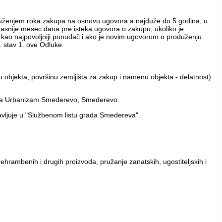
roduženjem roka zakupa na osnovu ugovora a najduže do 5 godina, u
kasnije mesec dana pre isteka ugovora o zakupu, ukoliko je
kao najpovoljniji ponuđač i ako je novim ugovorom o produženju
 stav 1. ove Odluke.
nu objekta, površinu zemljišta za zakup i namenu objekta - delatnost)
zeća Urbanizam Smederevo, Smederevo.
avljuje u "Službenom listu grada Smedereva".
ehrambenih i drugih proizvoda, pružanje zanatskih, ugostiteljskih i