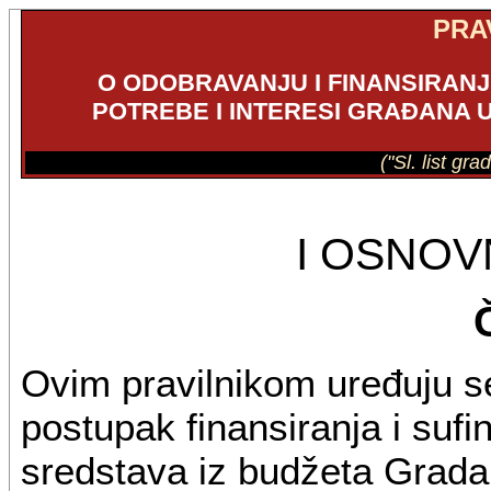
PRA
O ODOBRAVANJU I FINANSIRAN
POTREBE I INTERESI GRAĐANA 
("Sl. list gr
I OSNO
Ovim pravilnikom uređuju se u
postupak finansiranja i suf
sredstava iz budžeta Grada