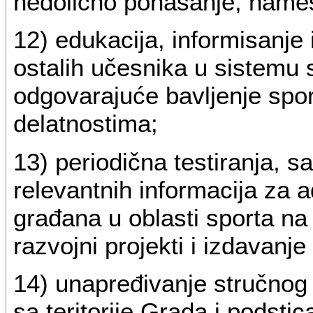
nedolično ponašanje, namešta
12) edukacija, informisanje 
ostalih učesnika u sistemu 
odgovarajuće bavljenje spor
delatnostima;
13) periodična testiranja, sa
relevantnih informacija za 
građana u oblasti sporta na t
razvojni projekti i izdavanje
14) unapređivanje stručnog
sa teritorije Grada i podsti