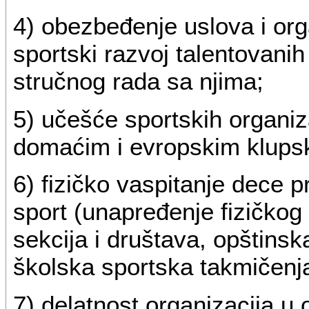
4) obezbeđenje uslova i or
sportski razvoj talentovanih
stručnog rada sa njima;
5) učešće sportskih organiza
domaćim i evropskim klups
6) fizičko vaspitanje dece p
sport (unapređenje fizičkog
sekcija i društava, opštins
školska sportska takmičenja 
7) delatnost organizacija u o