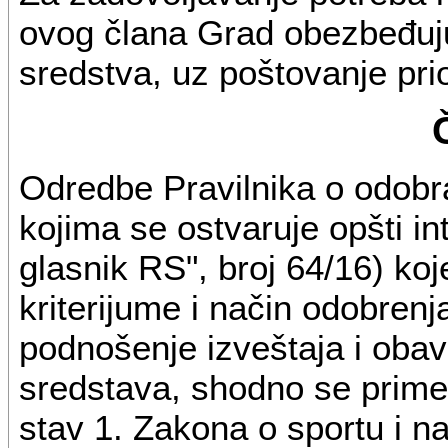
ovog člana Grad obezbeđuj
sredstva, uz poštovanje pri
Odredbe Pravilnika o odobra
kojima se ostvaruje opšti in
glasnik RS", broj 64/16) ko
kriterijume i način odobren
podnošenje izveštaja i obav
sredstava, shodno se prime
stav 1. Zakona o sportu i n