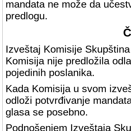
mandata ne može da učestv
predlogu.
Č
Izveštaj Komisije Skupština 
Komisija nije predložila od
pojedinih poslanika.
Kada Komisija u svom izveš
odloži potvrđivanje mandat
glasa se posebno.
Podnošenjem Izveštaja Skup