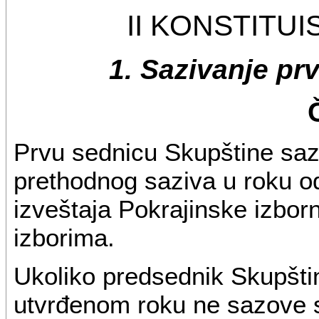
II KONSTITU
1. Sazivanje pr
Prvu sednicu Skupštine saz
prethodnog saziva u roku o
izveštaja Pokrajinske izbo
izborima.
Ukoliko predsednik Skupšti
utvrđenom roku ne sazove s