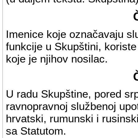
Imenice koje označavaju slu
funkcije u Skupštini, koriste
koje je njihov nosilac.
U radu Skupštine, pored srps
ravnopravnoj službenoj upot
hrvatski, rumunski i rusinsk
sa Statutom.