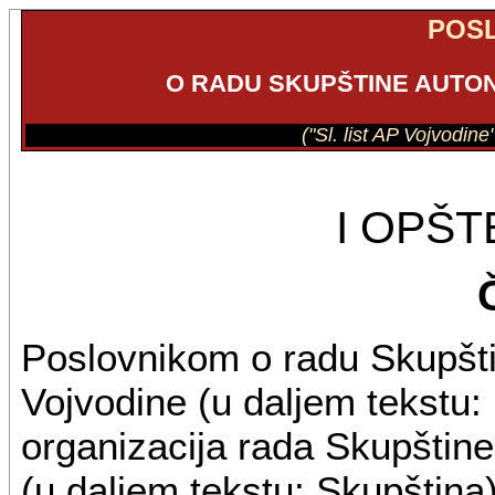
POS
O RADU SKUPŠTINE AUTO
("Sl. list AP Vojvodin
I OPŠ
Poslovnikom o radu Skupšt
Vojvodine (u daljem tekstu: 
organizacija rada Skupštin
(u daljem tekstu: Skupština)