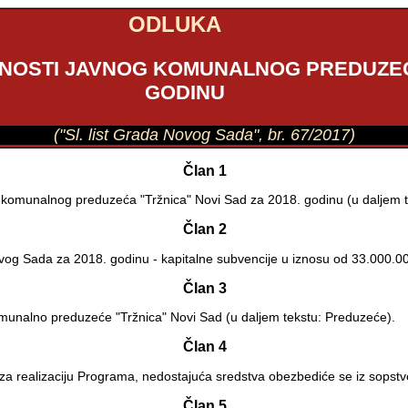
ODLUKA
NOSTI JAVNOG KOMUNALNOG PREDUZEĆA 
GODINU
("Sl. list Grada Novog Sada", br. 67/2017)
Član 1
komunalnog preduzeća "Tržnica" Novi Sad za 2018. godinu (u daljem tek
Član 2
vog Sada za 2018. godinu - kapitalne subvencije u iznosu od 33.000.00
Član 3
omunalno preduzeće "Tržnica" Novi Sad (u daljem tekstu: Preduzeće).
Član 4
a za realizaciju Programa, nedostajuća sredstva obezbediće se iz sopst
Član 5