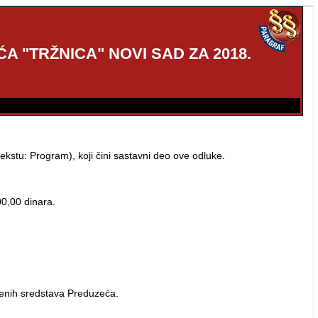
"TRŽNICA" NOVI SAD ZA 2018.
stu: Program), koji čini sastavni deo ove odluke.
0,00 dinara.
venih sredstava Preduzeća.