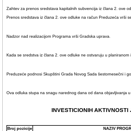
Zahtev za prenos sredstava kapitalnih subvencija iz člana 2. ove 
Prenos sredstava iz člana 2. ove odluke na račun Preduzeća vrši 
Nadzor nad realizacijom Programa vrši Gradska uprava.
Kada se sredstva iz člana 2. ove odluke ne ostvaruju u planiranom 
Preduzeće podnosi Skupštini Grada Novog Sada šestomesečni i godiš
Ova odluka stupa na snagu narednog dana od dana objavljivanja u 
INVESTICIONIH AKTIVNOST
Broj pozicije
NAZIV PROGR