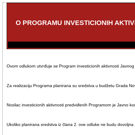
O PROGRAMU INVESTICIONIH AKTIV
Ovom odlukom utvrđuje se Program investicionih aktivnosti Javnog 
Za realizaciju Programa planirana su sredstva u budžetu Grada No
Nosilac investicionih aktivnosti predviđenih Programom je Javno k
Ukoliko planirana sredstva iz člana 2. ove odluke ne budu dovoljn