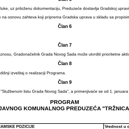
odluke, uz priloženu dokumentaciju, Preduzeće dostavlja Gradskoj upra
se na osnovu zahteva koji priprema Gradska uprava u skladu sa propisi
Član 6
Član 7
iznosu, Gradonačelnik Grada Novog Sada može utvrditi prioritetne akti
Član 8
nji izveštaj o realizaciji Programa.
Član 9
"Službenom listu Grada Novog Sada", a primenjivaće se od 1. januara
PROGRAM
I JAVNOG KOMUNALNOG PREDUZEĆA "TRŽNICA" 
AMSKE POZICIJE
Vrednost u 