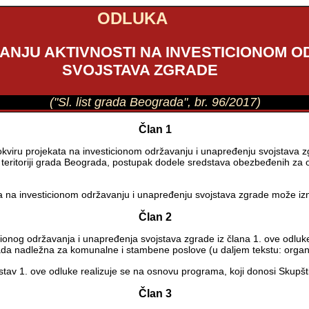
ODLUKA
ANJU AKTIVNOSTI NA INVESTICIONOM O
SVOJSTAVA ZGRADE
("Sl. list grada Beograda", br. 96/2017)
Član 1
viru projekata na investicionom održavanju i unapređenju svojstava zgra
ti na teritoriji grada Beograda, postupak dodele sredstava obezbeđenih
ta na investicionom održavanju i unapređenju svojstava zgrade može iz
Član 2
cionog održavanja i unapređenja svojstava zgrade iz člana 1. ove odluk
ada nadležna za komunalne i stambene poslove (u daljem tekstu: organ
1. stav 1. ove odluke realizuje se na osnovu programa, koji donosi Skup
Član 3