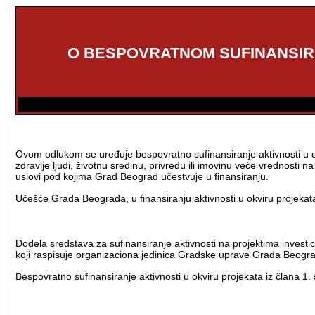
O BESPOVRATNOM SUFINANSIR
Ovom odlukom se uređuje bespovratno sufinansiranje aktivnosti u ok
zdravlje ljudi, životnu sredinu, privredu ili imovinu veće vrednos
uslovi pod kojima Grad Beograd učestvuje u finansiranju.
Učešće Grada Beograda, u finansiranju aktivnosti u okviru projeka
Dodela sredstava za sufinansiranje aktivnosti na projektima investi
koji raspisuje organizaciona jedinica Gradske uprave Grada Beogr
Bespovratno sufinansiranje aktivnosti u okviru projekata iz člana 