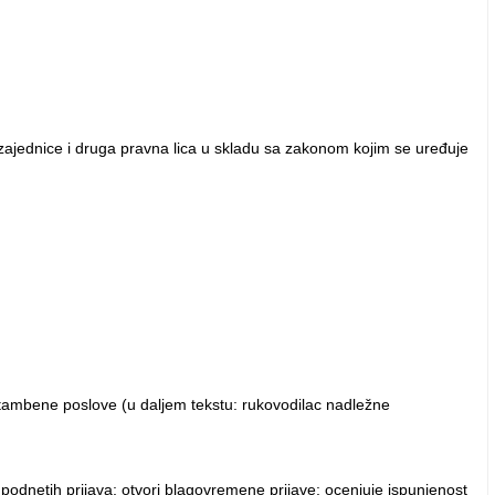
zajednice i druga pravna lica u skladu sa zakonom kojim se uređuje
 stambene poslove (u daljem tekstu: rukovodilac nadležne
odnetih prijava; otvori blagovremene prijave; ocenjuje ispunjenost