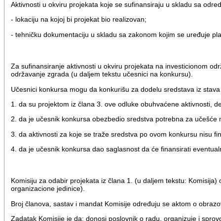
Aktivnosti u okviru projekata koje se sufinansiraju u skladu sa odr
- lokaciju na kojoj bi projekat bio realizovan;
- tehničku dokumentaciju u skladu sa zakonom kojim se uređuje plan
Za sufinansiranje aktivnosti u okviru projekata na investicionom 
održavanje zgrada (u daljem tekstu učesnici na konkursu).
Učesnici konkursa mogu da konkurišu za dodelu sredstava iz stava
1. da su projektom iz člana 3. ove odluke obuhvaćene aktivnosti, d
2. da je učesnik konkursa obezbedio sredstva potrebna za učešće 
3. da aktivnosti za koje se traže sredstva po ovom konkursu nisu f
4. da je učesnik konkursa dao saglasnost da će finansirati eventua
Komisiju za odabir projekata iz člana 1. (u daljem tekstu: Komisij
organizacione jedinice).
Broj članova, sastav i mandat Komisije određuju se aktom o obrazo
Zadatak Komisije je da: donosi poslovnik o radu, organizuje i spro