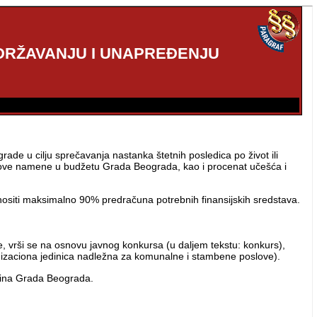
DRŽAVANJU I UNAPREĐENJU
de u cilju sprečavanja nastanka štetnih posledica po život ili
 za ove namene u budžetu Grada Beograda, kao i procenat učešća i
nositi maksimalno 90% predračuna potrebnih finansijskih sredstava.
e, vrši se na osnovu javnog konkursa (u daljem tekstu: konkurs),
izaciona jedinica nadležna za komunalne i stambene poslove).
ština Grada Beograda.