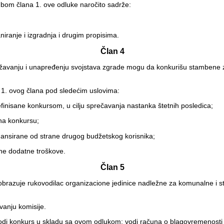
edbom člana 1. ove odluke naročito sadrže:
iranje i izgradnja i drugim propisima.
Član 4
održavanju i unapređenju svojstava zgrade mogu da konkurišu stambene 
 1. ovog člana pod sledećim uslovima:
efinisane konkursom, u cilju sprečavanja nastanka štetnih posledica;
na konkursu;
inansirane od strane drugog budžetskog korisnika;
lne dodatne troškove.
Član 5
a) obrazuje rukovodilac organizacione jedinice nadležne za komunalne i
vanju komisije.
vodi konkurs u skladu sa ovom odlukom; vodi računa o blagovremenosti p