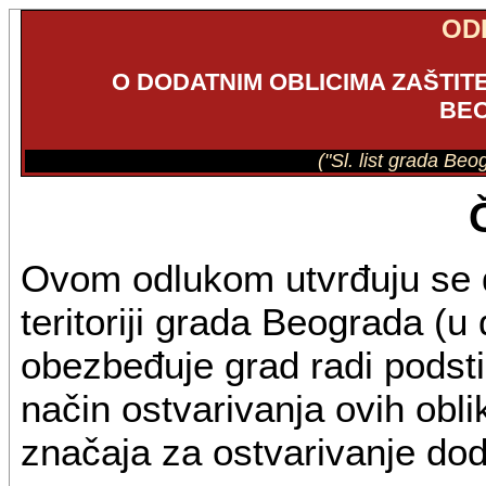
OD
O DODATNIM OBLICIMA ZAŠTIT
BE
("Sl. list grada Be
Ovom odlukom utvrđuju se do
teritoriji grada Beograda (u
obezbeđuje grad radi podstic
način ostvarivanja ovih oblik
značaja za ostvarivanje doda