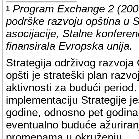
Program Exchange 2 (2008
1
podrške razvoju opština u Sr
asocijacije, Stalne konferenc
finansirala Evropska unija.
Strategija održivog razvoja 
opšti je strateški plan razvo
aktivnosti za budući period
implementaciju Strategije j
godine, odnosno pet godina,
eventualno buduće ažuriranj
promenama u okruženju.