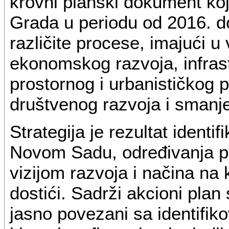
krovni planski dokument koj
Grada u periodu od 2016. do
različite procese, imajući u 
ekonomskog razvoja, infrast
prostornog i urbanističkog p
društvenog razvoja i smanj
Strategija je rezultat identi
Novom Sadu, određivanja pr
vizijom razvoja i načina na k
dostići. Sadrži akcioni plan
jasno povezani sa identifi