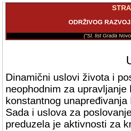
STRA
ODRŽIVOG RAZVOJ
("Sl. list Grada Nov
Dinamični uslovi života i po
neophodnim za upravljanje l
konstantnog unapređivanja 
Sada i uslova za poslovanj
preduzela je aktivnosti za 