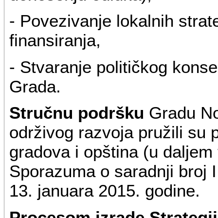
- Povezivanje lokalnih strat
finansiranja,
- Stvaranje političkog kons
Grada.
Stručnu podršku
Gradu Nov
održivog razvoja pružili su 
gradova i opština (u dalje
Sporazuma o saradnji broj 
13. januara 2015. godine.
Procesom izrade Strategi