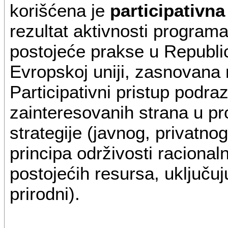
korišćena je
participativn
rezultat aktivnosti program
postojeće prakse u Republici
Evropskoj uniji, zasnovana 
Participativni pristup podr
zainteresovanih strana u pro
strategije (javnog, privatnog
principa održivosti racional
postojećih resursa, uključuju
prirodni).
____________