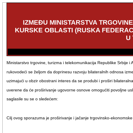
IZMEĐU MINISTARSTVA TRGOVINE,
KURSKE OBLASTI (RUSKA FEDERAC
U
Ministarstvo trgovine, turizma i telekomunikacija Republike Srbije i
rukovodeći se željom da doprinesu razvoju bilateralnih odnosa izm
uzimajući u obzir obostrani interes da se produbi i proširi bilateraln
uverene da će proširivanje ugovorne osnove omogućiti povoljne usl
saglasile su se o sledećem:
Cilj ovog sporazuma je proširivanje i jačanje trgovinsko-ekonomsk