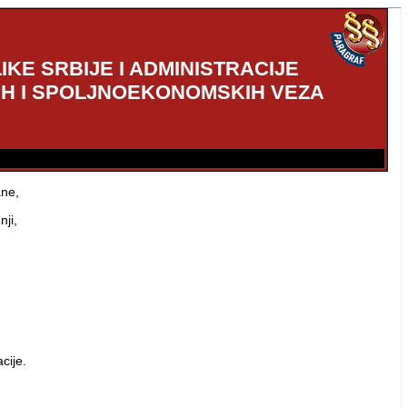
KE SRBIJE I ADMINISTRACIJE
IH I SPOLJNOEKONOMSKIH VEZA
ane,
ji,
cije.