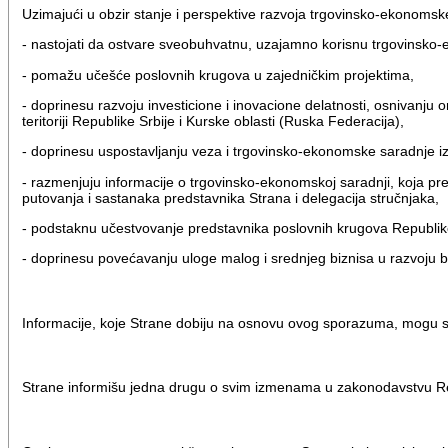
Uzimajući u obzir stanje i perspektive razvoja trgovinsko-ekonoms
- nastojati da ostvare sveobuhvatnu, uzajamno korisnu trgovinsko
- pomažu učešće poslovnih krugova u zajedničkim projektima,
- doprinesu razvoju investicione i inovacione delatnosti, osnivanju 
teritoriji Republike Srbije i Kurske oblasti (Ruska Federacija),
- doprinesu uspostavljanju veza i trgovinsko-ekonomske saradnje izm
- razmenjuju informacije o trgovinsko-ekonomskoj saradnji, koja pred
putovanja i sastanaka predstavnika Strana i delegacija stručnjaka,
- podstaknu učestvovanje predstavnika poslovnih krugova Republike 
- doprinesu povećavanju uloge malog i srednjeg biznisa u razvoju b
Informacije, koje Strane dobiju na osnovu ovog sporazuma, mogu se
Strane informišu jedna drugu o svim izmenama u zakonodavstvu Re