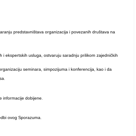
tvaranju predstavništava organizacija i povezanih društava na
h i ekspertskih usluga, ostvaruju saradnju prilikom zajedničkih
rganizaciju seminara, simpozijuma i konferencija, kao i da
sa.
 informacije dobijene.
redbi ovog Sporazuma.