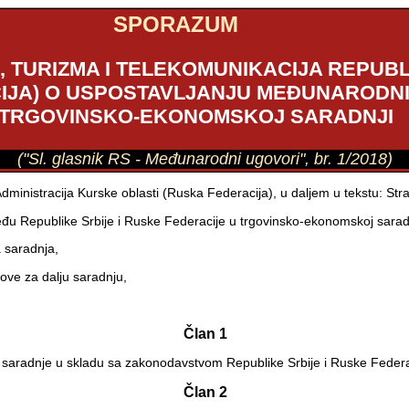
SPORAZUM
 TURIZMA I TELEKOMUNIKACIJA REPUBLI
IJA) O USPOSTAVLJANJU MEĐUNARODN
 TRGOVINSKO-EKONOMSKOJ SARADNJI
("Sl. glasnik RS - Međunarodni ugovori", br. 1/2018)
 Administracija Kurske oblasti (Ruska Federacija), u daljem u tekstu: Str
eđu Republike Srbije i Ruske Federacije u trgovinsko-ekonomskoj saradn
a saradnja,
ove za dalju saradnju,
Član 1
e saradnje u skladu sa zakonodavstvom Republike Srbije i Ruske Federa
Član 2