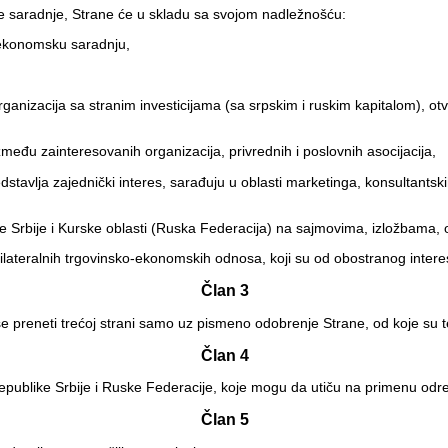
ke saradnje, Strane će u skladu sa svojom nadležnošću:
-ekonomsku saradnju,
organizacija sa stranim investicijama (sa srpskim i ruskim kapitalom), o
eđu zainteresovanih organizacija, privrednih i poslovnih asocijacija,
stavlja zajednički interes, sarađuju u oblasti marketinga, konsultantski
Srbije i Kurske oblasti (Ruska Federacija) na sajmovima, izložbama, o
ilateralnih trgovinsko-ekonomskih odnosa, koji su od obostranog intere
Član 3
 preneti trećoj strani samo uz pismeno odobrenje Strane, od koje su te
Član 4
publike Srbije i Ruske Federacije, koje mogu da utiču na primenu od
Član 5