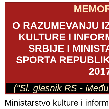
MEMO
O RAZUMEVANJU I
KULTURE I INFOR
SRBIJE I MINIS
SPORTA REPUBLIK
201
("Sl. glasnik RS - Među
Ministarstvo kulture i infor