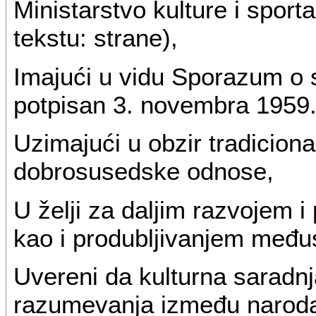
Ministarstvo kulture i spor
tekstu: strane),
Imajući u vidu Sporazum o sa
potpisan 3. novembra 1959. 
Uzimajući u obzir tradicional
dobrosusedske odnose,
U želji za daljim razvojem i
kao i produbljivanjem međ
Uvereni da kulturna saradn
razumevanja između naroda i