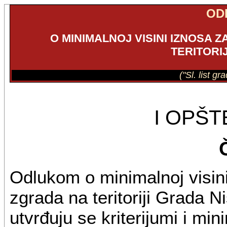
OD
O MINIMALNOJ VISINI IZNOSA
TERITORI
("Sl. list g
I OPŠ
Odlukom o minimalnoj visin
zgrada na teritoriji Grada N
utvrđuju se kriterijumi i mi