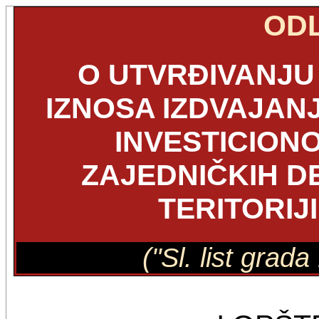
OD
O UTVRĐIVANJU 
IZNOSA IZDVAJAN
INVESTICION
ZAJEDNIČKIH D
TERITORIJ
("Sl. list grad