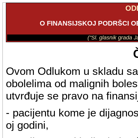
OD
O FINANSIJSKOJ PODRŠCI O
("Sl. glasnik grada J
Ovom Odlukom u skladu sa 
obolelima od malignih boles
utvrđuje se pravo na finans
- pacijentu kome je dijagno
oj godini,