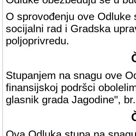
O sprovođenju ove Odluke s
socijalni rad i Gradska upra
poljoprivredu.
Stupanjem na snagu ove Odl
finansijskoj podršci oboleli
glasnik grada Jagodine", br.
Ova Odluka stupa na snag