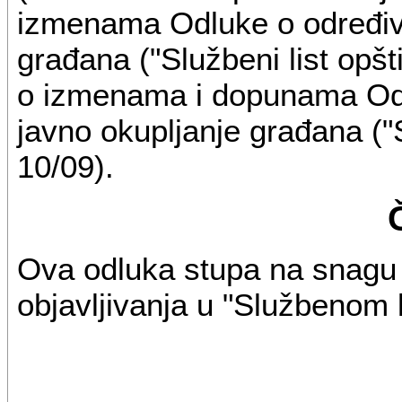
izmenama Odluke o određiva
građana ("Službeni list opšt
o izmenama i dopunama Odl
javno okupljanje građana ("S
10/09).
Ova odluka stupa na snag
objavljivanja u "Službenom l