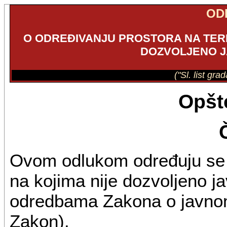
OD
O ODREĐIVANJU PROSTORA NA TERI
DOZVOLJENO J
("Sl. list gra
Opšt
Ovom odlukom određuju se me
na kojima nije dozvoljeno j
odredbama Zakona o javnom 
Zakon).