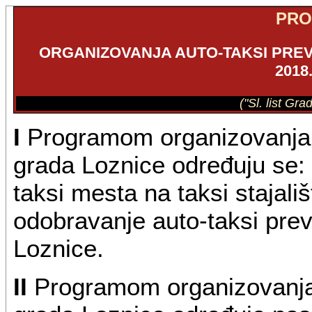
PR
ORGANIZOVANJA AUTO-TAKSI PREV
2018
("Sl. list Gr
I
Programom organizovanja au
grada Loznice određuju se: o
taksi mesta na taksi stajališ
odobravanje auto-taksi prevo
Loznice.
II
Programom organizovanja a