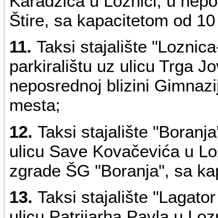
Karadžića u Loznici, u nepo
Štire, sa kapacitetom od 10
11.
Taksi stajalište "Lozni
parkiralištu uz ulicu Trga J
neposrednoj blizini Gimnazi
mesta;
12.
Taksi stajalište "Boranj
ulicu Save Kovačevića u Loz
zgrade ŠG "Boranja", sa ka
13.
Taksi stajalište "Lagato
ulicu Patrijarha Pavla u Lozn