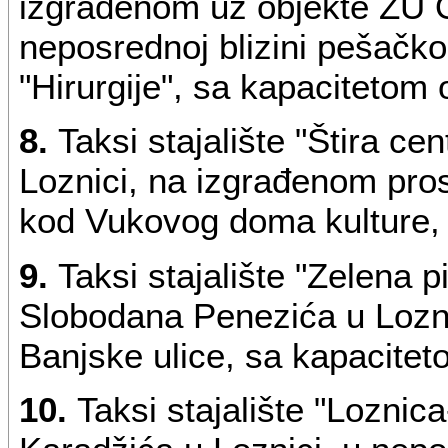
izgrađenom uz objekte ZU O
neposrednoj blizini pešačko
"Hirurgije", sa kapacitetom 
8.
Taksi stajalište "Štira ce
Loznici, na izgrađenom prost
kod Vukovog doma kulture, 
9.
Taksi stajalište "Zelena p
Slobodana Penezića u Loznic
Banjske ulice, sa kapacitet
10.
Taksi stajalište "Loznic