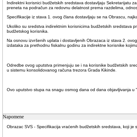
Indirektni korisnici budžetskih sredstava dostavljaju Sekretarijat
preneta na podračun za redovnu delatnost prema razdelima, odn
Specifikacije iz stava 1. ovog člana dostavljaju se na Obrascu, naj
Ukoliko su sredstva indirektnim korisnicima budžetskih sredstava pr
budžetskog korisnika.
Na osnovu izvršenih uplata i dostavljenih Obrazaca iz stava 2. ovo
izdataka za prethodnu fiskalnu godinu za indirektne korisnike kojim
Odredbe ovog uputstva primenjuju se i na korisnike budžetskih sred
u sistemu konsolidovanog računa trezora Grada Kikinde.
Ovo uputstvo stupa na snagu osmog dana od dana objavljivanja u "
Napomene
Obrazac SVS - Specifikacija vraćenih budžetskih sredstava, koji je sa