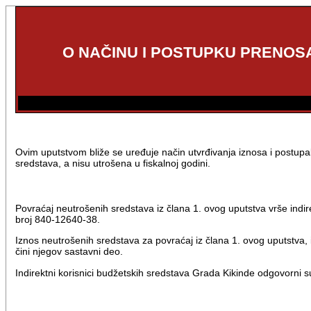
O NAČINU I POSTUPKU PRENOS
Ovim uputstvom bliže se uređuje način utvrđivanja iznosa i postup
sredstava, a nisu utrošena u fiskalnoj godini.
Povraćaj neutrošenih sredstava iz člana 1. ovog uputstva vrše indir
broj 840-12640-38.
Iznos neutrošenih sredstava za povraćaj iz člana 1. ovog uputstva,
čini njegov sastavni deo.
Indirektni korisnici budžetskih sredstava Grada Kikinde odgovorni su