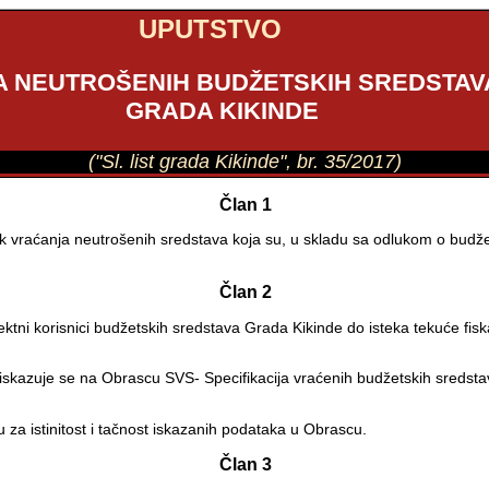
UPUTSTVO
A NEUTROŠENIH BUDŽETSKIH SREDSTAV
GRADA KIKINDE
("Sl. list grada Kikinde", br. 35/2017)
Član 1
ak vraćanja neutrošenih sredstava koja su, u skladu sa odlukom o budže
Član 2
ektni korisnici budžetskih sredstava Grada Kikinde do isteka tekuće fi
 iskazuje se na Obrascu SVS- Specifikacija vraćenih budžetskih sredsta
 za istinitost i tačnost iskazanih podataka u Obrascu.
Član 3