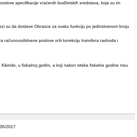
oslove specifikacije vraćenih budžetskih sredstava, koja su im
avezi su da dostave Obrasce za svaku funkciju po jedinstvenom broju
za računovodstvene poslove vrši korekciju transfera rashoda i
inde, u fiskalnoj godini, a koji nakon isteka fiskalne godine nisu
 35/2017.