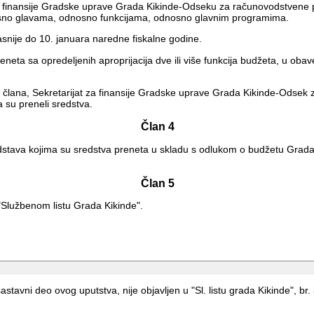
u za finansije Gradske uprave Grada Kikinde-Odseku za računovodstvene p
osno glavama, odnosno funkcijama, odnosno glavnim programima.
kasnije do 10. januara naredne fiskalne godine.
eneta sa opredeljenih aproprijacija dve ili više funkcija budžeta, u ob
g člana, Sekretarijat za finansije Gradske uprave Grada Kikinde-Odsek 
a su preneli sredstva.
Član 4
stava kojima su sredstva preneta u skladu s odlukom o budžetu Grada Kik
Član 5
Službenom listu Grada Kikinde".
stavni deo ovog uputstva, nije objavljen u "Sl. listu grada Kikinde", br.