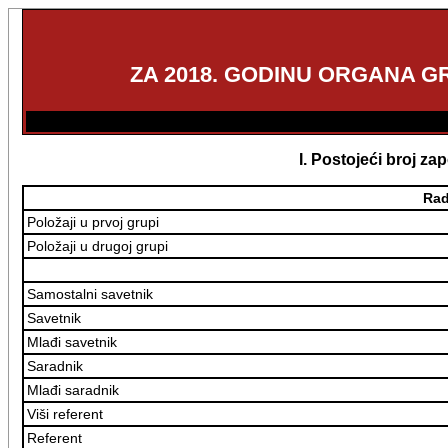
ZA 2018. GODINU ORGANA G
I. Postojeći broj z
Rad
Položaji u prvoj grupi
Položaji u drugoj grupi
Samostalni savetnik
Savetnik
Mlađi savetnik
Saradnik
Mlađi saradnik
Viši referent
Referent