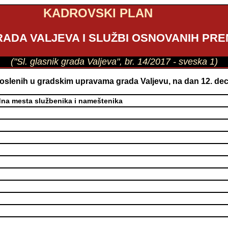
KADROVSKI PLAN
RADA VALJEVA I SLUŽBI OSNOVANIH PR
("Sl. glasnik grada Valjeva", br. 14/2017 - sveska 1)
aposlenih u gradskim upravama grada Valjevu, na dan 12. d
na mesta službenika i nameštenika