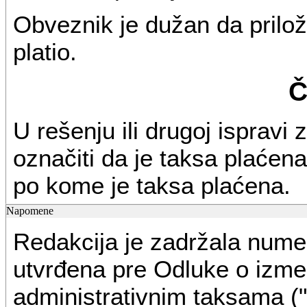
Obveznik je dužan da prilož
platio.
Č
U rešenju ili drugoj ispravi
označiti da je taksa plaćena, 
po kome je taksa plaćena.
Napomene
Č
Redakcija je zadržala numera
Ako obveznik koji je dužan 
utvrđena pre Odluke o izme
podnese netaksiran ili nedov
administrativnim taksama ("S