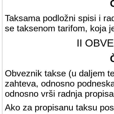
Taksama podložni spisi i rad
se taksenom tarifom, koja j
II OBV
Obveznik takse (u daljem te
zahteva, odnosno podneska
odnosno vrši radnja propisa
Ako za propisanu taksu post