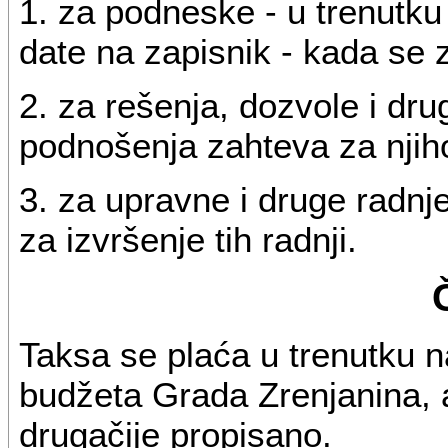
1. za podneske - u trenutku
date na zapisnik - kada se z
2. za rešenja, dozvole i dru
podnošenja zahteva za njih
3. za upravne i druge radnj
za izvršenje tih radnji.
Taksa se plaća u trenutku 
budžeta Grada Zrenjanina, a
drugačije propisano.