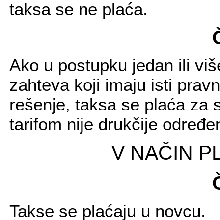
taksa se ne plaća.
Ako u postupku jedan ili vi
zahteva koji imaju isti prav
rešenje, taksa se plaća za 
tarifom nije drukčije određe
V NAČIN P
Takse se plaćaju u novcu.