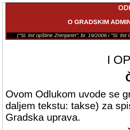
OD
O GRADSKIM ADMI
("Sl. list opštine Zrenjanin", br. 19/2006 i "Sl. l
I O
Ovom Odlukom uvode se gra
daljem tekstu: takse) za spi
Gradska uprava.