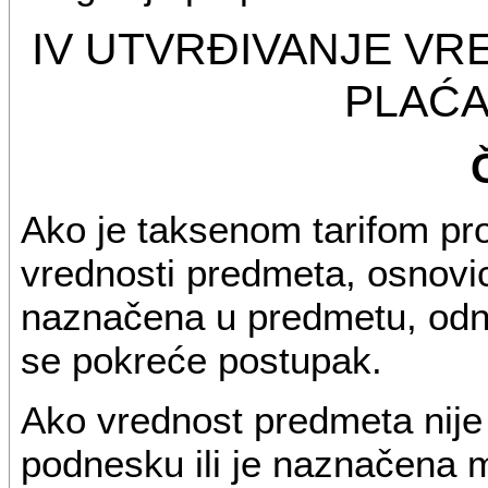
IV UTVRĐIVANJE VR
PLAĆA
Ako je taksenom tarifom pr
vrednosti predmeta, osnovi
naznačena u predmetu, odno
se pokreće postupak.
Ako vrednost predmeta nij
podnesku ili je naznačena 