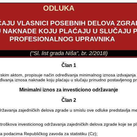
ODLUKA
ĆAJU VLASNICI POSEBNIH DELOVA ZGRAD
SU NAKNADE KOJU PLAĆAJU U SLUČAJU
PROFESIONALNOG UPRAVNIKA
("Sl. list grada Niša", br. 2/2018)
Član 1
kim aktom, propisuje način određivanja minimalnog iznosa izdvajanja k
eđivanja iznosa naknade koju plaćaju u slučaju prinudno postavljenog p
Minimalni iznos za investiciono održavanje
Član 2
održavanja zajedničkih delova zgrade u smislu ove odluke predstavlja 
e troškova investicionog održavanja zajedničkih delova zgrade koje se p
a podacima Republičkog zavoda za statistiku (Cz);