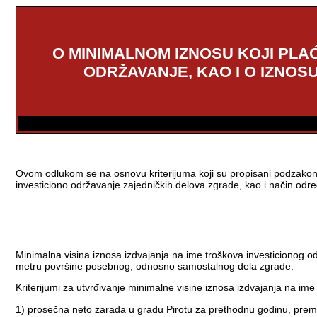
O MINIMALNOM IZNOSU KOJI PLA
ODRŽAVANJE, KAO I O IZNO
Ovom odlukom se na osnovu kriterijuma koji su propisani podzakons
investiciono održavanje zajedničkih delova zgrade, kao i način odr
Minimalna visina iznosa izdvajanja na ime troškova investicionog 
metru površine posebnog, odnosno samostalnog dela zgrade.
Kriterijumi za utvrđivanje minimalne visine iznosa izdvajanja na im
1) prosečna neto zarada u gradu Pirotu za prethodnu godinu, prem