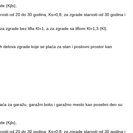
e (Kjls);
arosti od 20 do 30 godina, Ks=0,8; za zgrade starosti od 30 godina i
za zgrade bez lifta Kl=1, a za zgrade sa liftom Kl=1,3 (Kl).
ih delova zgrade koje se plaća za stan i poslovni prostor kao
 plaća za garažu, garažni boks i garažno mesto kao posebni deo su:
e (Kjls);
arosti od 20 do 30 godina, Ks=0,8; za zgrade starosti od 30 godina i