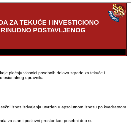
A ZA TEKUĆE I INVESTICIONO
 PRINUDNO POSTAVLJENOG
oje plaćaju vlasnici posebnih delova zgrade za tekuće i
rofesionalnog upravnika.
mesečni iznos izdvajanja utvrđen u apsolutnom iznosu po kvadratnom
laća za stan i poslovni prostor kao posebni deo su: