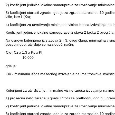
2) koeficijent jedinice lokalne samouprave za utvrđivanje minimalne
3) koeficijent starosti zgrade, gde je za zgrade starosti do 10 god
više, Ks=1 (Ks);
4) koeficijent za utvrđivanje minimalne visine iznosa izdvajanja na i
Koeficijent jedinice lokalne samouprave iz stava 2 tačka 2 ovog član
Na osnovu kriterijuma iz stavova 2. i 3. ovog člana, minimalna visi
posebni deo, utvrđuje se na sledeći način:
Cio=
Cz x 1,3 x Ks x Kl
10.000
gde je:
Cio - minimalni iznos mesečnog izdvajanja na ime troškova investi
Kriterijumi za utvrđivanje minimalne visine iznosa izdvajanja na i
1) prosečna neto zarada u gradu Pirotu za prethodnu godinu, prem
2) koeficijent jedinice lokalne samouprave za utvrđivanje minimalne
3) koeficijent starosti zgrade, gde je za zgrade starosti do 10 god