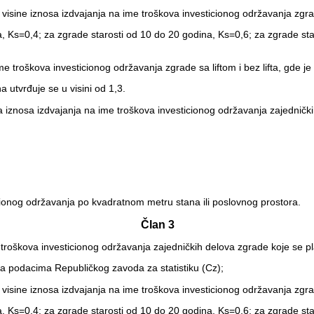
 visine iznosa izdvajanja na ime troškova investicionog održavanja zgrad
ina, Ks=0,4; za zgrade starosti od 10 do 20 godina, Ks=0,6; za zgrade st
me troškova investicionog održavanja zgrade sa liftom i bez lifta, gde je 
a utvrđuje se u visini od 1,3.
na iznosa izdvajanja na ime troškova investicionog održavanja zajedničk
cionog održavanja po kvadratnom metru stana ili poslovnog prostora.
Član 3
me troškova investicionog održavanja zajedničkih delova zgrade koje se
a podacima Republičkog zavoda za statistiku (Cz);
 visine iznosa izdvajanja na ime troškova investicionog održavanja zgrad
ina, Ks=0,4; za zgrade starosti od 10 do 20 godina, Ks=0,6; za zgrade st