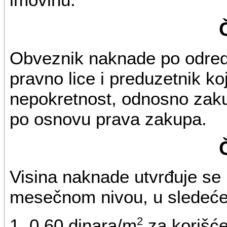
Obveznik naknade po odredb
pravno lice i preduzetnik ko
nepokretnost, odnosno zaku
po osnovu prava zakupa.
Visina naknade utvrđuje se
mesečnom nivou, u sledeće
2
1. 0,60 dinara/m
za korišće