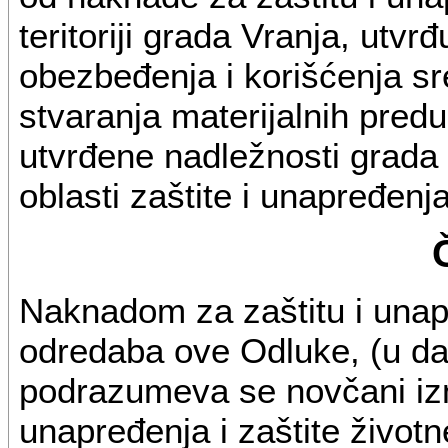
teritoriji grada Vranja, utvrđ
obezbeđenja i korišćenja s
stvaranja materijalnih pred
utvrđene nadležnosti grada 
oblasti zaštite i unapređenj
Naknadom za zaštitu i unap
odredaba ove Odluke, (u da
podrazumeva se novčani izn
unapređenja i zaštite životn