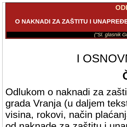
OD
O NAKNADI ZA ZAŠTITU I UNAPRE
("Sl. glasnik G
I OSNO
Odlukom o naknadi za zaštit
grada Vranja (u daljem teks
visina, rokovi, način plaća
od naknade za zaštitu i una