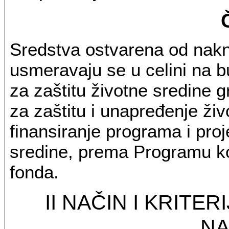
Sredstva ostvarena od nakn
usmeravaju se u celini na b
za zaštitu životne sredine 
za zaštitu i unapređenje ži
finansiranje programa i proj
sredine, prema Programu k
fonda.
II NAČIN I KRITE
N