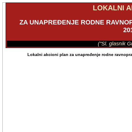
LOKALNI A
ZA UNAPREĐENJE RODNE RAVNOP
20
("Sl. glasnik G
Lokalni akcioni plan za unapređenje rodne ravnopr