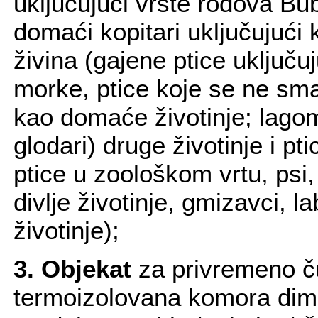
uključujući vrste rodova Bub
domaći kopitari uključujući
živina (gajene ptice uključu
morke, ptice koje se ne sma
kao domaće životinje; lagomo
glodari) druge životinje i pti
ptice u zoološkom vrtu, psi
divlje životinje, gmizavci, l
životinje);
3. Objekat
za privremeno ču
termoizolovana komora dime