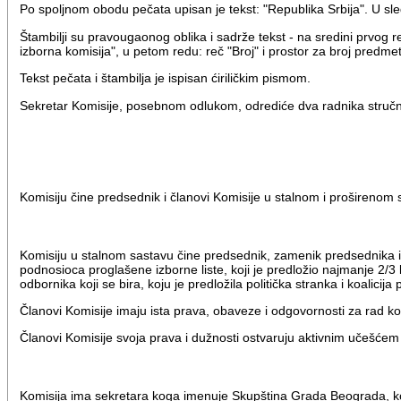
Po spoljnom obodu pečata upisan je tekst: "Republika Srbija". U 
Štambilji su pravougaonog oblika i sadrže tekst - na sredini prvog 
izborna komisija", u petom redu: reč "Broj" i prostor za broj pred
Tekst pečata i štambilja je ispisan ćiriličkim pismom.
Sekretar Komisije, posebnom odlukom, odrediće dva radnika stručne
Komisiju čine predsednik i članovi Komisije u stalnom i proširenom 
Komisiju u stalnom sastavu čine predsednik, zamenik predsednika 
podnosioca proglašene izborne liste, koji je predložio najmanje 2
odbornika koji se bira, koju je predložila politička stranka i koalicija
Članovi Komisije imaju ista prava, obaveze i odgovornosti za rad ko
Članovi Komisije svoja prava i dužnosti ostvaruju aktivnim učešćem 
Komisija ima sekretara koga imenuje Skupština Grada Beograda, koj