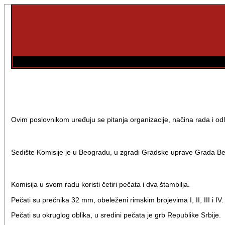
Ovim poslovnikom uređuju se pitanja organizacije, načina rada i odl
Sedište Komisije je u Beogradu, u zgradi Gradske uprave Grada Beog
Komisija u svom radu koristi četiri pečata i dva štambilja.
Pečati su prečnika 32 mm, obeleženi rimskim brojevima I, II, III i IV.
Pečati su okruglog oblika, u sredini pečata je grb Republike Srbije.