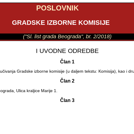
POSLOVNIK
GRADSKE IZBORNE KOMISIJE
("Sl. list grada Beograda", br. 2/2018)
I UVODNE ODREDBE
Član 1
učivanja Gradske izborne komisije (u daljem tekstu: Komisija), kao i dr
Član 2
rada, Ulica kraljice Marije 1.
Član 3