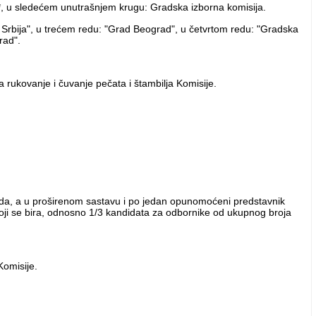
, u sledećem unutrašnjem krugu: Gradska izborna komisija.
a Srbija", u trećem redu: "Grad Beograd", u četvrtom redu: "Gradska
rad".
rukovanje i čuvanje pečata i štambilja Komisije.
ada, a u proširenom sastavu i po jedan opunomoćeni predstavnik
oji se bira, odnosno 1/3 kandidata za odbornike od ukupnog broja
Komisije.