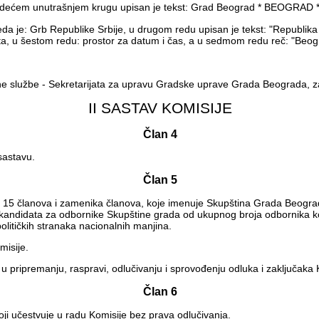
sledećem unutrašnjem krugu upisan je tekst: Grad Beograd * BEOGRAD *
reda je: Grb Republike Srbije, u drugom redu upisan je tekst: "Republik
meta, u šestom redu: prostor za datum i čas, a u sedmom redu reč: "Beog
 službe - Sekretarijata za upravu Gradske uprave Grada Beograda, za 
II SASTAV KOMISIJE
Član 4
sastavu.
Član 5
i 15 članova i zamenika članova, koje imenuje Skupština Grada Beogr
/3 kandidata za odbornike Skupštine grada od ukupnog broja odbornika k
 političkih stranaka nacionalnih manjina.
misije.
u pripremanju, raspravi, odlučivanju i sprovođenju odluka i zaključaka 
Član 6
i učestvuje u radu Komisije bez prava odlučivanja.