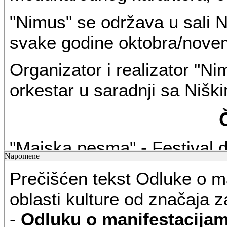
"Nimus" se održava u sali N
svake godine oktobra/nove
Organizator i realizator "Ni
orkestar u saradnji sa Nišk
"Majska pesma" - Festival d
Napomene
amaterskog dečijeg stvarala
Prečišćen tekst Odluke o m
predškolskog i školskog uzr
oblasti kulture od značaja 
takmičarski karakter.
-
Odluku o manifestacijam