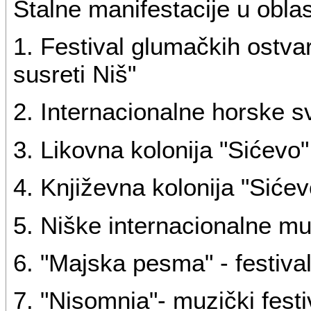
Stalne manifestacije u obla
1. Festival glumačkih ostvar
susreti Niš"
2. Internacionalne horske s
3. Likovna kolonija "Sićevo"
4. Književna kolonija "Sićev
5. Niške internacionalne m
6. "Majska pesma" - festiva
7. "Nisomnia"- muzički festi