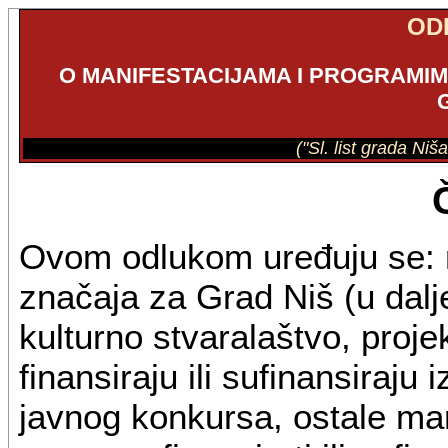
OD
O MANIFESTACIJAMA I PROGRAMIM
("Sl. list grada Niš
Ovom odlukom uređuju se: ma
značaja za Grad Niš (u dalj
kulturno stvaralaštvo, projek
finansiraju ili sufinansiraj
javnog konkursa, ostale mani