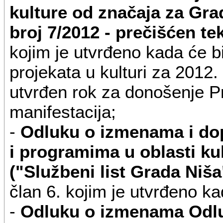
Festival je osnovan 1974. g
kulture od značaja za Grad
u maju mesecu.
broj 7/2012 - prečišćen tek
kojim je utvrđeno kada će b
Organizator i realizator Fest
projekata u kulturi za 2012. 
Č
utvrđen rok za donošenje Pra
manifestacija;
"Nisomnia" - muzički festiv
-
Odluku o izmenama i do
stvaralaštva iz oblasti pop
i programima u oblasti ku
godine i ima međunarodni k
("Službeni list Grada Niša
Festival se održava na pro
član 6. kojim je utvrđeno k
u toku leta.
-
Odluku o izmenama Odlu