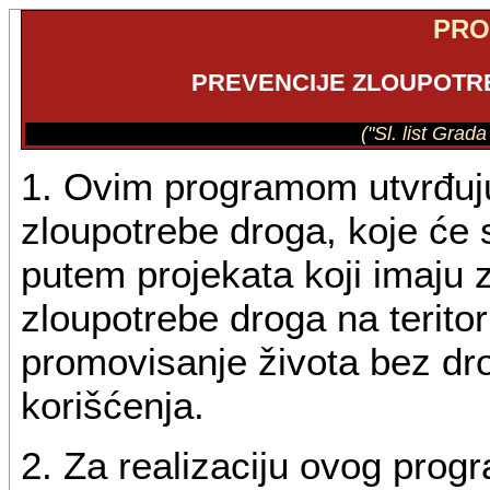
PR
PREVENCIJE ZLOUPOTRE
("Sl. list Grad
1. Ovim programom utvrđuju 
zloupotrebe droga, koje će s
putem projekata koji imaju z
zloupotrebe droga na terito
promovisanje života bez dr
korišćenja.
2. Za realizaciju ovog prog