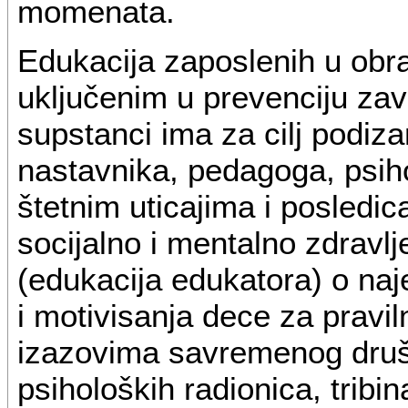
momenata.
Edukacija zaposlenih u obr
uključenim u prevenciju zav
supstanci ima za cilj podiz
nastavnika, pedagoga, psiho
štetnim uticajima i posledi
socijalno i mentalno zdravlj
(edukacija edukatora) o naj
i motivisanja dece za pravil
izazovima savremenog druš
psiholoških radionica, tribi