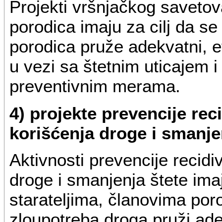
Projekti vršnjačkog savetov
porodica imaju za cilj da se
porodica pruže adekvatni, ef
u vezi sa štetnim uticajem 
preventivnim merama.
4) projekte prevencije rec
korišćenja droge i smanje
Aktivnosti prevencije recidi
droge i smanjenja štete imaju
starateljima, članovima poro
zloupotreba droga pruži adek