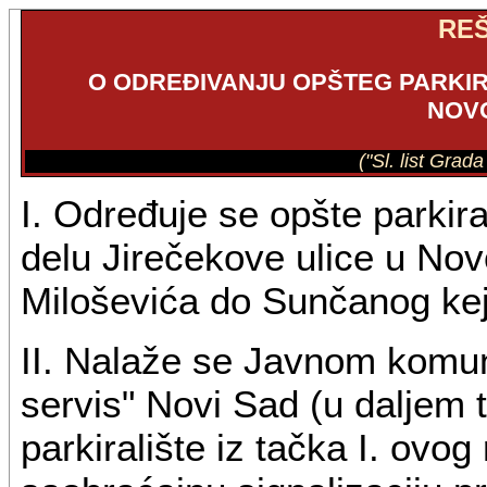
RE
O ODREĐIVANJU OPŠTEG PARKIR
NOV
("Sl. list Grad
I. Određuje se opšte parkira
delu Jirečekove ulice u No
Miloševića do Sunčanog kej
II. Nalaže se Javnom komu
servis" Novi Sad (u daljem t
parkiralište iz tačka I. ovog