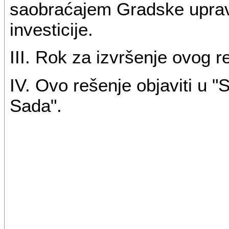
saobraćajem Gradske uprave
investicije.
III. Rok za izvršenje ovog r
IV. Ovo rešenje objaviti u 
Sada".