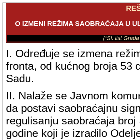
RE
O IZMENI REŽIMA SAOBRAĆAJA U 
("Sl. list Grad
I. Određuje se izmena reži
fronta, od kućnog broja 53
Sadu.
II. Nalaže se Javnom komu
da postavi saobraćajnu sig
regulisanju saobraćaja broj
godine koji je izradilo Odelj