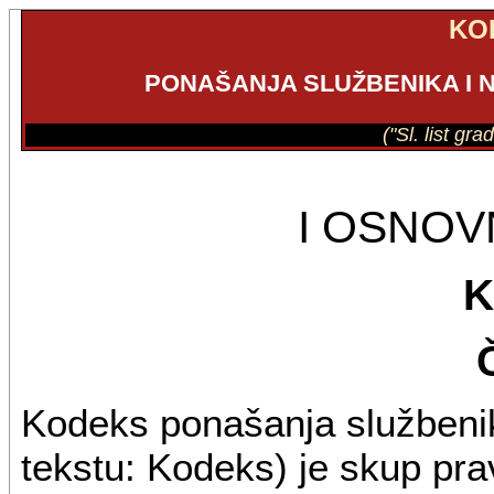
KO
PONAŠANJA SLUŽBENIKA I
("Sl. list gr
I OSNO
K
Kodeks ponašanja službenik
tekstu: Kodeks) je skup pra