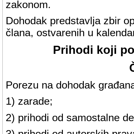
zakonom.
Dohodak predstavlja zbir op
člana, ostvarenih u kalendar
Prihodi koji p
Porezu na dohodak građana 
1) zarade;
2) prihodi od samostalne del
3) prihodi od autorskih pra