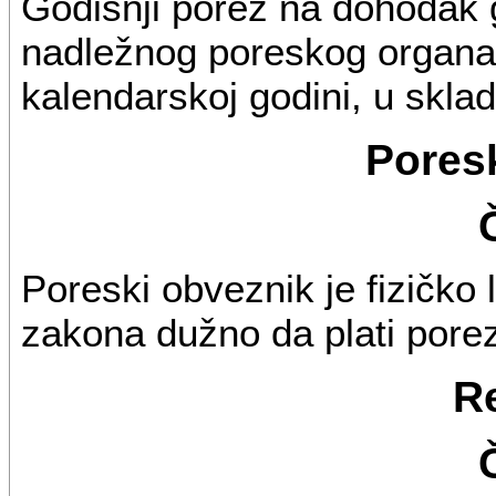
Godišnji porez na dohodak 
nadležnog poreskog organa
kalendarskoj godini, u skl
Pores
Poreski obveznik je fizičko
zakona dužno da plati porez
R