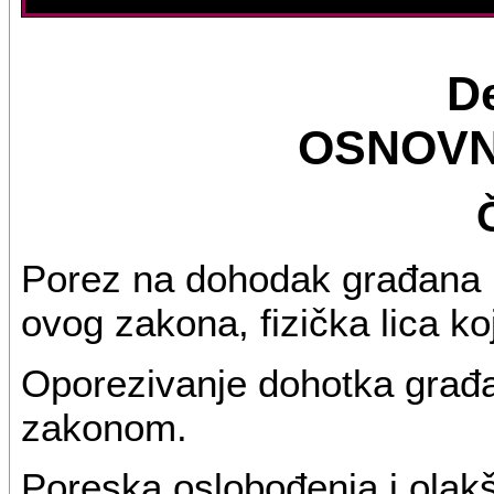
De
OSNOVN
Porez na dohodak građana 
ovog zakona, fizička lica k
Oporezivanje dohotka građa
zakonom.
Poreska oslobođenja i olak