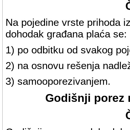
Na pojedine vrste prihoda i
dohodak građana plaća se:
1) po odbitku od svakog po
2) na osnovu rešenja nadle
3) samooporezivanjem.
Godišnji porez