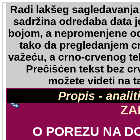
Radi lakšeg sagledavanja
sadržina odredaba data 
bojom, a nepromenjene o
tako da pregledanjem c
važeću, a crno-crvenog te
Prečišćen tekst bez crv
možete videti na 
Propis - anali
ZA
O POREZU NA 