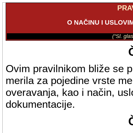
PRA
O NAČINU I USLOV
("Sl. gla
Ovim pravilnikom bliže se p
merila za pojedine vrste me
overavanja, kao i način, usl
dokumentacije.