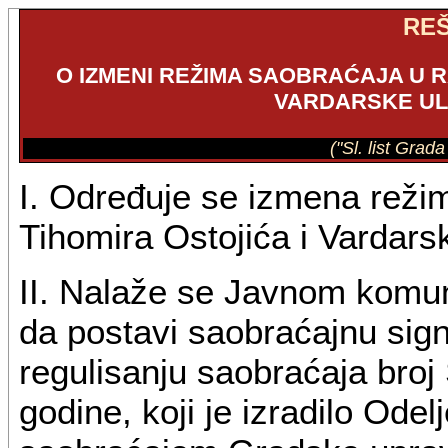
RE
O IZMENI REŽIMA SAOBRAĆAJA U R
VARDARSKE UL
("Sl. list Grad
I. Određuje se izmena režim
Tihomira Ostojića i Vardar
II. Nalaže se Javnom komu
da postavi saobraćajnu sig
regulisanju saobraćaja broj
godine, koji je izradilo Odel