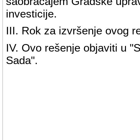
saobraćajem Gradske uprave
investicije.
III. Rok za izvršenje ovog r
IV. Ovo rešenje objaviti u 
Sada".