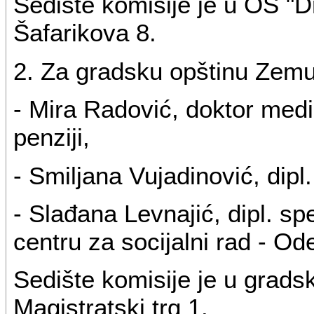
Sedište komisije je u OŠ "
Šafarikova 8.
2. Za gradsku opštinu Zemu
- Mira Radović, doktor medic
penziji,
- Smiljana Vujadinović, dipl
- Slađana Levnajić, dipl. s
centru za socijalni rad - Od
Sedište komisije je u grads
Magistratski trg 1.