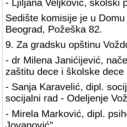
- Ljiljana Veljković, školski
Sedište komisije je u Domu 
Beograd, Požeška 82.
9. Za gradsku opštinu Vožd
- dr Milena Janićijević, na
zaštitu dece i školske dec
- Sanja Karavelić, dipl. soc
socijalni rad - Odeljenje Vo
- Mirela Marković, dipl. ps
Jovanović".