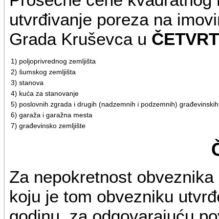
utvrđivanje poreza na imovin
Grada Kruševca u
ČETVRT
1) poljoprivrednog zemljišta
2) šumskog zemljišta
3) stanova
4) kuća za stanovanje
5) poslovnih zgrada i drugih (nadzemnih i podzemnih) građevinskih o
6) garaža i garažna mesta
7) građevinsko zemljište
Za nepokretnost obveznika k
koju je tom obvezniku utvr
godinu, za odgovarajuću pov