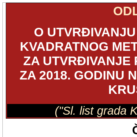
OD
O UTVRĐIVANJU
KVADRATNOG MET
ZA UTVRĐIVANJE 
ZA 2018. GODINU 
KRU
("Sl. list grada