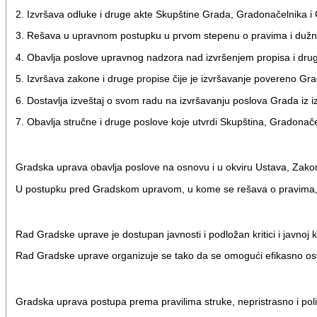
2. Izvršava odluke i druge akte Skupštine Grada, Gradonačelnika i
3. Rešava u upravnom postupku u prvom stepenu o pravima i dužnos
4. Obavlja poslove upravnog nadzora nad izvršenjem propisa i drug
5. Izvršava zakone i druge propise čije je izvršavanje povereno Gr
6. Dostavlja izveštaj o svom radu na izvršavanju poslova Grada iz
7. Obavlja stručne i druge poslove koje utvrdi Skupština, Gradonač
Gradska uprava obavlja poslove na osnovu i u okviru Ustava, Zakon
U postupku pred Gradskom upravom, u kome se rešava o pravima, o
Rad Gradske uprave je dostupan javnosti i podložan kritici i javn
Rad Gradske uprave organizuje se tako da se omogući efikasno ost
Gradska uprava postupa prema pravilima struke, nepristrasno i polit