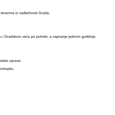
stvarima iz nadležnosti Grada;
ku i Gradskom veću po potrebi, a najmanje jednom godišnje;
radske uprave.
postupku.