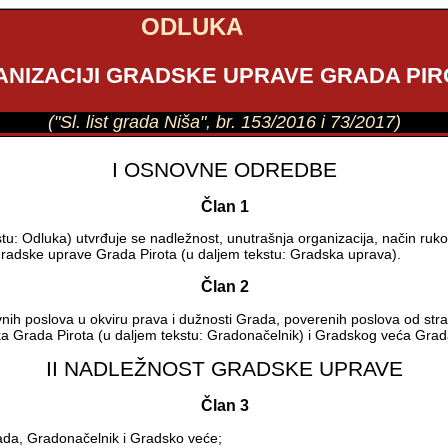
ODLUKA
ANIZACIJI GRADSKE UPRAVE GRADA PIR
("Sl. list grada Niša", br. 153/2016 i 73/2017)
I OSNOVNE ODREDBE
Član 1
u: Odluka) utvrđuje se nadležnost, unutrašnja organizacija, način ruko
 Gradske uprave Grada Pirota (u daljem tekstu: Gradska uprava).
Član 2
ih poslova u okviru prava i dužnosti Grada, poverenih poslova od stra
ka Grada Pirota (u daljem tekstu: Gradonačelnik) i Gradskog veća Grada
II NADLEŽNOST GRADSKE UPRAVE
Član 3
rada, Gradonačelnik i Gradsko veće;