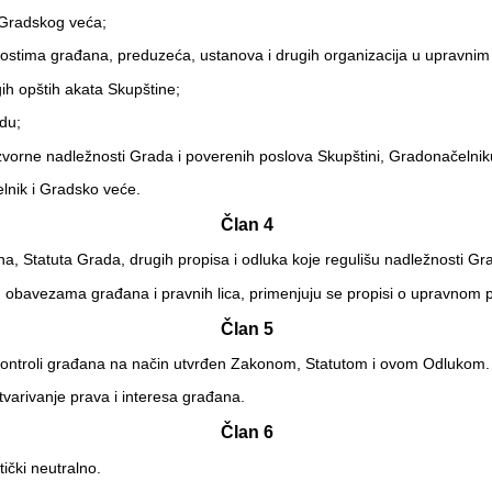
 Gradskog veća;
tima građana, preduzeća, ustanova i drugih organizacija u upravnim 
ih opštih akata Skupštine;
adu;
 izvorne nadležnosti Grada i poverenih poslova Skupštini, Gradonačelni
elnik i Gradsko veće.
Član 4
a, Statuta Grada, drugih propisa i odluka koje regulišu nadležnosti G
bavezama građana i pravnih lica, primenjuju se propisi o upravnom 
Član 5
oj kontroli građana na način utvrđen Zakonom, Statutom i ovom Odlukom.
varivanje prava i interesa građana.
Član 6
ički neutralno.