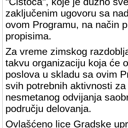
"Čistoća", koje je dužno sv
zaključenim ugovoru sa n
ovom Programu, na način p
propisima.
Za vreme zimskog razdoblja,
takvu organizaciju koja će o
poslova u skladu sa ovim 
svih potrebnih aktivnosti z
nesmetanog odvijanja saobr
području delovanja.
Ovlašćeno lice Gradske upr