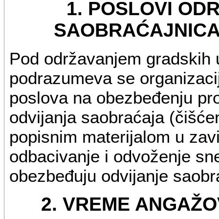
1. POSLOVI OD
SAOBRAĆAJNICA
Pod održavanjem gradskih u
podrazumeva se organizacij
poslova na obezbeđenju pro
odvijanja saobraćaja (čišće
popisnim materijalom u zav
odbacivanje i odvoženje sneg
obezbeđuju odvijanje saobr
2. VREME ANGAŽO