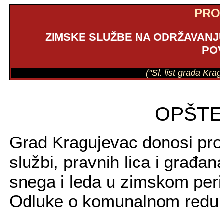
PR
ZIMSKE SLUŽBE NA ODRŽAVANJU
PO
("Sl. list grada Kr
OPŠT
Grad Kragujevac donosi pro
službi, pravnih lica i građan
snega i leda u zimskom per
Odluke o komunalnom redu