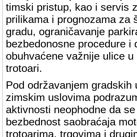
timski pristup, kao i servis
prilikama i prognozama za š
gradu, ograničavanje parkir
bezbedonosne procedure i 
obuhvaćene važnije ulice u 
trotoari.
Pod održavanjem gradskih ul
zimskim uslovima podrazum
aktivnosti neophodne da se
bezbednost saobraćaja moto
trotoarima, trgovima i drug