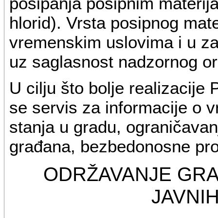
posipanja posipnim materija
hlorid). Vrsta posipnog mat
vremenskim uslovima i u zav
uz saglasnost nadzornog o
U cilju što bolje realizacij
se servis za informacije o 
stanja u gradu, ograničavan
građana, bezbedonosne proc
ODRŽAVANJE GRAD
JAVNI