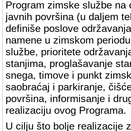
Program zimske službe na o
javnih površina (u daljem t
definiše poslove održavanja
namene u zimskom periodu
službe, prioritete održavanj
stanjima, proglašavanje sta
snega, timove i punkt zimsk
saobraćaj i parkiranje, čišće
površina, informisanje i dru
realizaciju ovog Programa.
U cilju što bolje realizacije