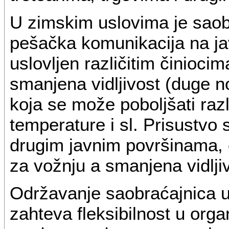
U zimskim uslovima je saob
pešačka komunikacija na ja
uslovljen različitim činiocim
smanjena vidljivost (duge 
koja se može poboljšati raz
temperature i sl. Prisustvo 
drugim javnim površinama, č
za vožnju a smanjena vidljiv
Održavanje saobraćajnica u
zahteva fleksibilnost u orga