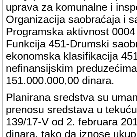
uprava za komunalne i insp
Organizacija saobraćaja i s
Programska aktivnost 0004 J
Funkcija 451-Drumski saobra
ekonomska klasifikacija 45
nefinansijskim preduzećima 
151.000.000,00 dinara.
Planirana sredstva su uma
prenosu sredstava u tekuću
139/17-V od 2. februara 20
dinara, tako da iznose uku