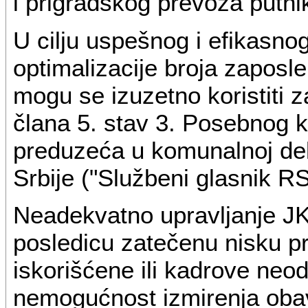
i prigradskog prevoza putni
U cilju uspešnog i efikasnog
optimalizacije broja zaposl
mogu se izuzetno koristiti
člana 5. stav 3. Posebnog 
preduzeća u komunalnoj delat
Srbije ("Službeni glasnik RS
Neadekvatno upravljanje JK
posledicu zatečenu nisku p
iskorišćene ili kadrove neo
nemogućnost izmirenja obave