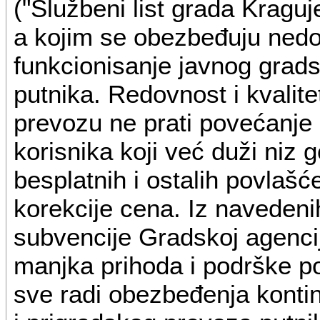
("Službeni list grada Kraguj
a kojim se obezbeđuju nedo
funkcionisanje javnog grad
putnika. Redovnost i kvalit
prevozu ne prati povećanje 
korisnika koji već duži niz 
besplatnih i ostalih povlašć
korekcije cena. Iz navedeni
subvencije Gradskoj agencij
manjka prihoda i podrške p
sve radi obezbeđenja kontin