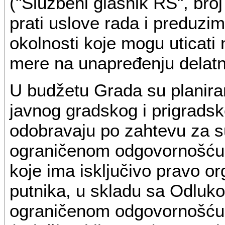
("Službeni glasnik RS", bro
prati uslove rada i preduzi
okolnosti koje mogu uticati 
mere na unapređenju delatn
U budžetu Grada su planira
javnog gradskog i prigradsk
odobravaju po zahtevu za s
ograničenom odgovornošću 
koje ima isključivo pravo o
putnika, u skladu sa Odluk
ograničenom odgovornošću 