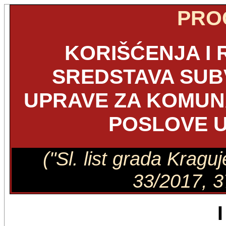
PRO
KORIŠĆENJA I
SREDSTAVA SUB
UPRAVE ZA KOMUNA
POSLOVE U 
("Sl. list grada Kragu
33/2017, 3