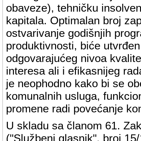
obaveze), tehničku insolven
kapitala. Optimalan broj za
ostvarivanje godišnjih prog
produktivnosti, biće utvrđen
odgovarajućeg nivoa kvalite
interesa ali i efikasnijeg r
je neophodno kako bi se obe
komunalnih usluga, funkcion
promene radi povećanje kon
U skladu sa članom 61. Za
("Službeni glasnik", broj 1