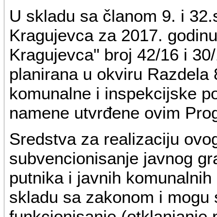
U skladu sa članom 9. i 32.
Kragujevca za 2017. godinu 
Kragujevca" broj 42/16 i 30
planirana u okviru Razdela
komunalne i inspekcijske po
namene utvrđene ovim Pro
Sredstva za realizaciju ov
subvencionisanje javnog gr
putnika i javnih komunalnih
skladu sa zakonom i mogu se
funkcionisanje (otklanjanje