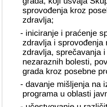
grada, koji usvaja Sku
sprovođenja kroz pose
zdravlja;
- iniciranje i praćenje 
zdravlja i sprovođenja
zdravlja, sprečavanja i
nezaraznih bolesti, povr
grada kroz posebne pro
- davanje mišljenja na 
programa u oblasti jav
- učestvovanje u različ