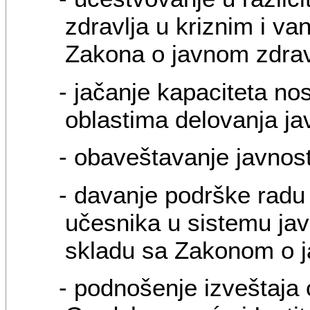
zdravlja u kriznim i va
Zakona o javnom zdrav
- jačanje kapaciteta nos
oblastima delovanja ja
- obaveštavanje javnos
- davanje podrške radu i
učesnika u sistemu javn
skladu sa Zakonom o j
- podnošenje izveštaja