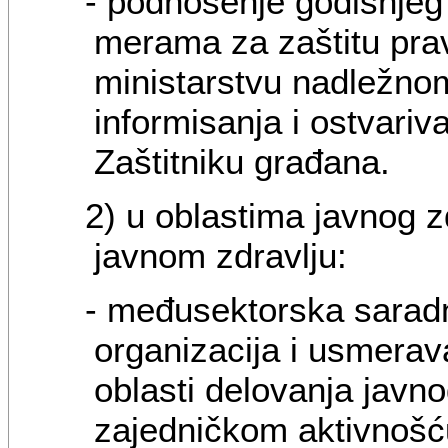
- podnošenje godišnjeg 
merama za zaštitu pra
ministarstvu nadležnom
informisanja i ostvariv
Zaštitniku građana.
2) u oblastima javnog z
javnom zdravlju:
- međusektorska saradnj
organizacija i usmerav
oblasti delovanja javno
zajedničkom aktivnošć