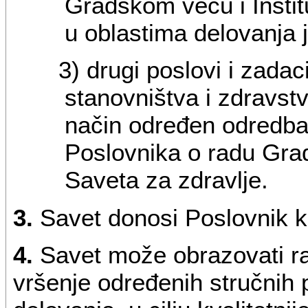
Gradskom veću i Instit
u oblastima delovanja 
3) drugi poslovi i zadac
stanovništva i zdravst
način određen odredba
Poslovnika o radu Gra
Saveta za zdravlje.
3.
Savet donosi Poslovnik ko
4.
Savet može obrazovati rad
vršenje određenih stručnih 