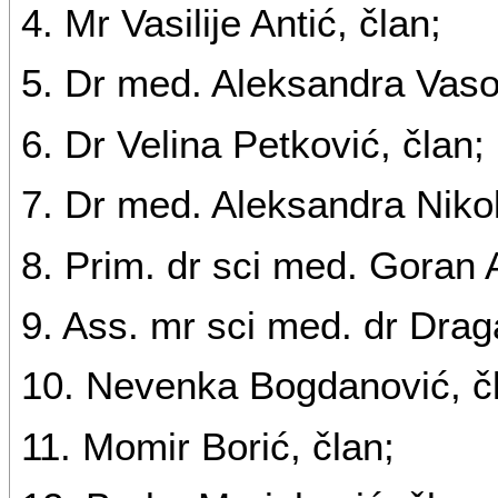
4. Mr Vasilije Antić, član;
5. Dr med. Aleksandra Vasov
6. Dr Velina Petković, član;
7. Dr med. Aleksandra Nikol
8. Prim. dr sci med. Goran 
9. Ass. mr sci med. dr Draga
10. Nevenka Bogdanović, č
11. Momir Borić, član;