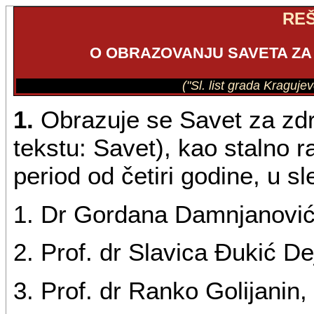
RE
O OBRAZOVANJU SAVETA Z
("Sl. list grada Kraguje
1.
Obrazuje se Savet za zdr
tekstu: Savet), kao stalno 
period od četiri godine, u 
1. Dr Gordana Damnjanović 
2. Prof. dr Slavica Đukić De
3. Prof. dr Ranko Golijanin, 