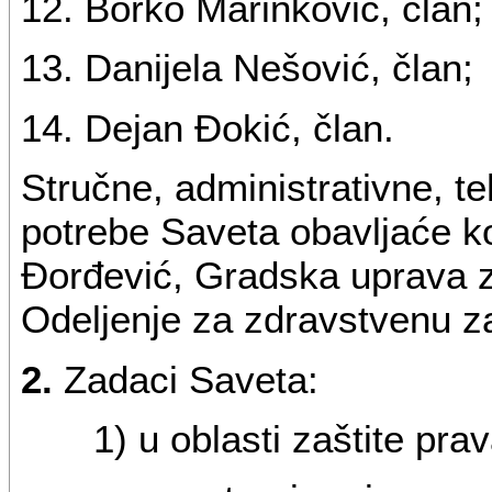
12. Borko Marinković, član;
13. Danijela Nešović, član;
14. Dejan Đokić, član.
Stručne, administrativne, t
potrebe Saveta obavljaće k
Đorđević, Gradska uprava za
Odeljenje za zdravstvenu za
2.
Zadaci Saveta:
1) u oblasti zaštite pra