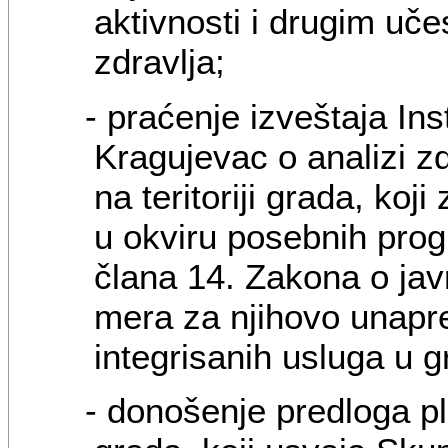
aktivnosti i drugim uč
zdravlja;
- praćenje izveštaja Ins
Kragujevac o analizi z
na teritoriji grada, koj
u okviru posebnih progr
člana 14. Zakona o jav
mera za njihovo unapre
integrisanih usluga u g
- donošenje predloga pl