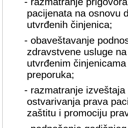
- razmatranje prigovora
pacijenata na osnovu do
utvrđenih činjenica;
- obaveštavanje podnos
zdravstvene usluge na
utvrđenim činjenicama 
preporuka;
- razmatranje izveštaja
ostvarivanja prava pac
zaštitu i promociju pra