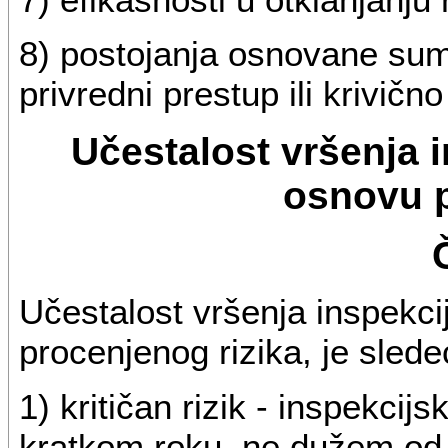
8) postojanja osnovane sumn
privredni prestup ili krivično
Učestalost vršenja 
osnovu p
Učestalost vršenja inspekci
procenjenog rizika, je slede
1) kritičan rizik - inspekcij
kratkom roku, ne dužem od 