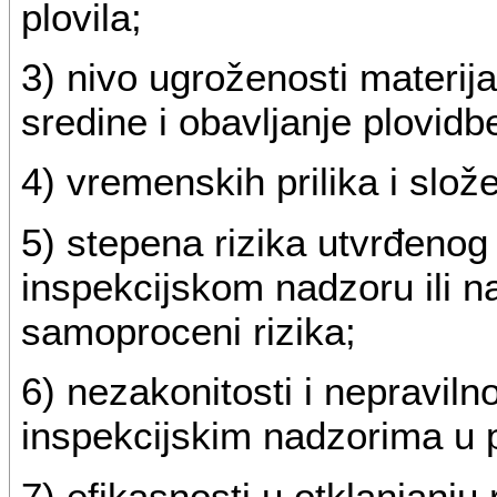
plovila;
3) nivo ugroženosti materijal
sredine i obavljanje plovidb
4) vremenskih prilika i slož
5) stepena rizika utvrđeno
inspekcijskom nadzoru ili n
samoproceni rizika;
6) nezakonitosti i nepravil
inspekcijskim nadzorima u p
7) efikasnosti u otklanjanju 